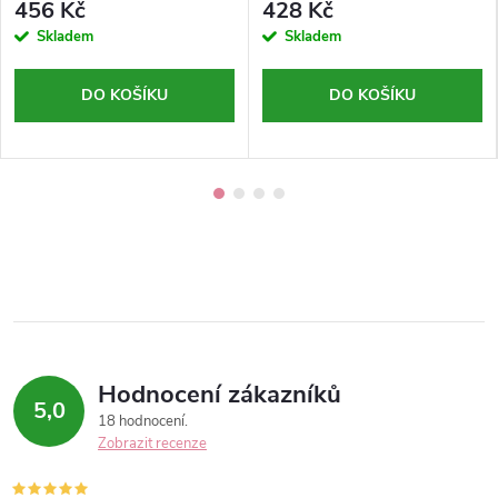
456 Kč
428 Kč
krytím
Skladem
Skladem
DO KOŠÍKU
DO KOŠÍKU
Hodnocení zákazníků
5,0
18 hodnocení
Zobrazit recenze