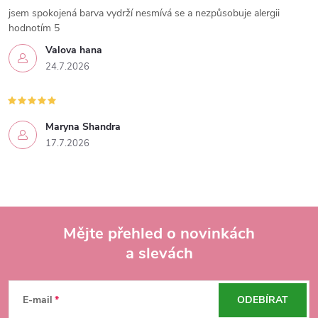
jsem spokojená barva vydrží nesmívá se a nezpůsobuje alergii
hodnotím 5
Valova hana
24.7.2026
Maryna Shandra
17.7.2026
Mějte přehled o novinkách
a slevách
Z
á
E-mail
ODEBÍRAT