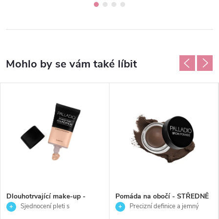
Dlouhotrvající make-up -
Pomáda na obočí - STŘEDNĚ
PORCELÁNOVÁ - Palladio -
HNĚDÁ -Palladio - 4 g
Sjednocení pleti s
Precizní definice a jemný
27 ml
přirozeným, dlouhotrvajícím
středně hnědý odstín