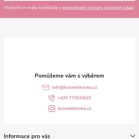
p
Vložením e-mailu souhlasíte s
podmínkami ochrany osobních údajů
a
t
í
info
@
kosmetikovna.cz
+420 773633622
kosmetikovna.cz
Informace pro vás