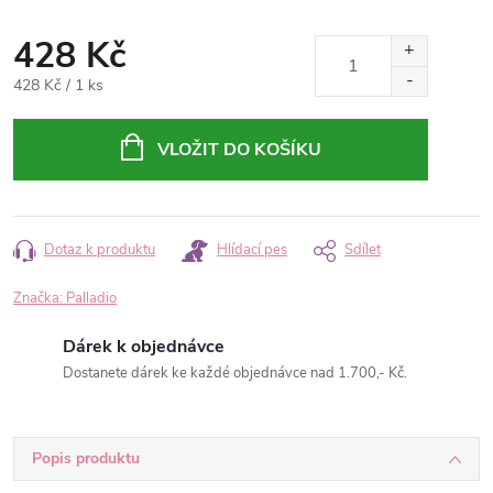
428 Kč
Měrná
428 Kč / 1 ks
cena:
VLOŽIT DO KOŠÍKU
Dotaz k produktu
Hlídací pes
Sdílet
Značka:
Palladio
Dárek k objednávce
Dostanete dárek ke každé objednávce nad 1.700,- Kč.
Popis produktu