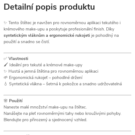
Detailní popis produktu
✨ Tento štětec je navržen pro rovnoměrnou aplikaci tekutého i
krémového make-upu a poskytuje profesionální finish. Díky
syntetickým vláknům a ergonomické rukojeti
je pohodlný na
použití a snadno se čistí.
✅
Vlastnosti
🖌️ Ideální pro tekuté a krémové make-upy
✨ Hustá a jemná štětina pro rovnoměrnou aplikaci
🌱 Ergonomická rukojeť – pohodlné držení
💧 Syntetická vlákna – šetrná k pokožce a snadno udržovatelná
🌸
Použití
Naneste malé množství make-upu na štětec.
Nanášejte na pleť rovnoměrnými tahy nebo krouživými pohyby.
Blendujte pro přirozený a sjednocený vzhled.