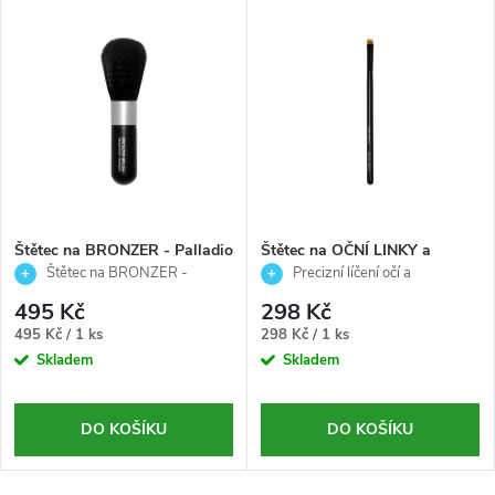
Štětec na BRONZER - Palladio
Štětec na OČNÍ LINKY a
OBOČÍ -Palladio
Štětec na BRONZER -
Precizní líčení očí a
Palladio
definované obočí
495 Kč
298 Kč
Měrná
Měrná
495 Kč / 1 ks
298 Kč / 1 ks
cena:
cena:
Skladem
Skladem
DO KOŠÍKU
DO KOŠÍKU