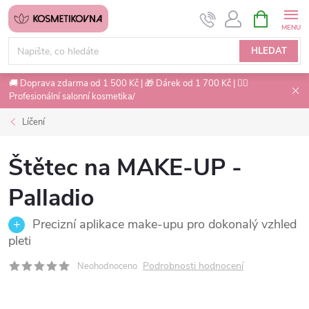
Přejít
NÁKUPNÍ
na
KOŠÍK
obsah
HLEDAT
🚚 Doprava zdarma od 1 500 Kč | 🎁 Dárek od 1 700 Kč | 💇‍♀️
Profesionální salonní kosmetika/
Líčení
Štětec na MAKE-UP -
Palladio
Precizní aplikace make-upu pro dokonalý vzhled
pleti
Podrobnosti hodnocení
Neohodnoceno