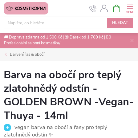
Přejít
NÁKUPNÍ
na
KOŠÍK
obsah
HLEDAT
🚚 Doprava zdarma od 1 500 Kč | 🎁 Dárek od 1 700 Kč | 💇‍♀️
Profesionální salonní kosmetika/
Barvení řas & obočí
Barva na obočí pro teplý
zlatohnědý odstín -
GOLDEN BROWN -Vegan-
Thuya - 14ml
vegan barva na obočí a řasy pro teplý
zlatohnědý odstín ✨