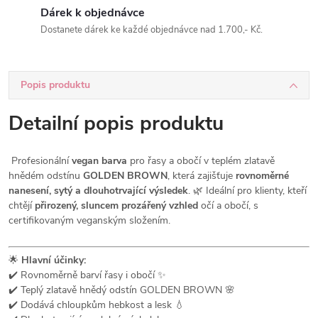
Dárek k objednávce
Dostanete dárek ke každé objednávce nad 1.700,- Kč.
Popis produktu
Detailní popis produktu
Profesionální
vegan barva
pro řasy a obočí v teplém zlatavě
hnědém odstínu
GOLDEN BROWN
, která zajišťuje
rovnoměrné
nanesení, sytý a dlouhotrvající výsledek
. 🌿 Ideální pro klienty, kteří
chtějí
přirozený, sluncem prozářený vzhled
očí a obočí, s
certifikovaným veganským složením.
🌟
Hlavní účinky:
✔️ Rovnoměrně barví řasy i obočí ✨
✔️ Teplý zlatavě hnědý odstín GOLDEN BROWN 🌸
✔️ Dodává chloupkům hebkost a lesk 💧