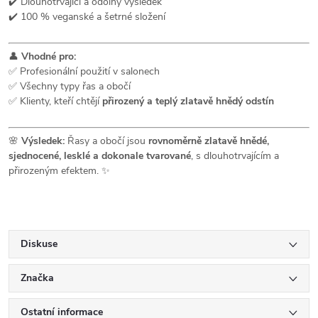
✔️ Dlouhotrvající a odolný výsledek
✔️ 100 % veganské a šetrné složení
👤
Vhodné pro:
✅ Profesionální použití v salonech
✅ Všechny typy řas a obočí
✅ Klienty, kteří chtějí
přirozený a teplý zlatavě hnědý odstín
🌸
Výsledek:
Řasy a obočí jsou
rovnoměrně zlatavě hnědé,
sjednocené, lesklé a dokonale tvarované
, s dlouhotrvajícím a
přirozeným efektem. ✨
Diskuse
Značka
Ostatní informace