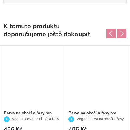
K tomuto produktu
doporučujeme ještě dokoupit
Barva na obočí a řasy pro
Barva na obočí a řasy pro
elegantní šedý odstín - WARM
přirozený hnědý odstín-
vegan barva na obočí a řasy
vegan barva na obočí a řasy
GREY- Vegan - Thuya - 14ml
COFFEE -Vegan- Thuya - 14ml
pro elegantní šedý odstín ✨
pro přirozený hnědý odstín ☕✨
486 Kč
486 Kč