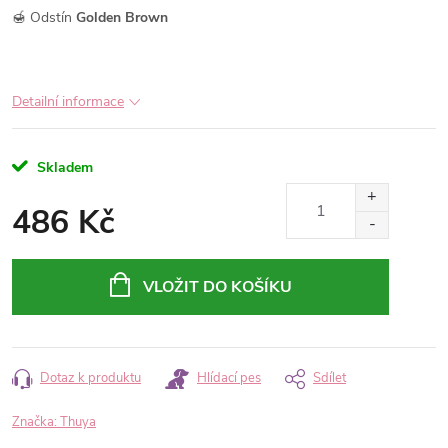
🍯 Odstín
Golden Brown
Detailní informace
Skladem
486 Kč
Měrná
cena:
VLOŽIT DO KOŠÍKU
Dotaz k produktu
Hlídací pes
Sdílet
Značka:
Thuya