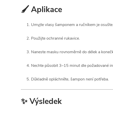
🖌️ Aplikace
Umyjte vlasy šamponem a ručníkem je osušte
Použijte ochranné rukavice.
Naneste masku rovnoměrně do délek a koneč
Nechte působit 3–15 minut dle požadované int
Důkladně opláchněte, šampon není potřeba.
✨ Výsledek