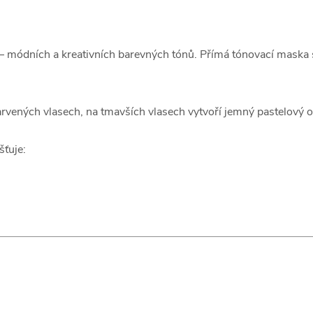
– módních a kreativních barevných tónů. Přímá tónovací maska s
arvených vlasech, na tmavších vlasech vytvoří jemný pastelový o
šťuje: