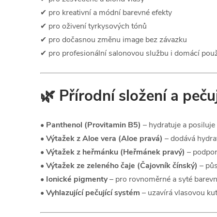
✔ pro kreativní a módní barevné efekty
✔ pro oživení tyrkysových tónů
✔ pro dočasnou změnu image bez závazku
✔ pro profesionální salonovou službu i domácí použ
🌿 Přírodní složení a pečuj
•
Panthenol (Provitamin B5)
– hydratuje a posiluje
•
Výtažek z Aloe vera (Aloe pravá)
– dodává hydrat
•
Výtažek z heřmánku (Heřmánek pravý)
– podporu
•
Výtažek ze zeleného čaje (Čajovník čínský)
– půs
•
Ionické pigmenty
– pro rovnoměrné a syté barevn
•
Vyhlazující pečující systém
– uzavírá vlasovou kut