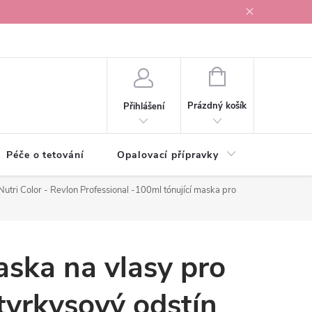
r v Ostravě
NÁKUPNÍ
KOŠÍK
Prázdný košík
Přihlášení
Péče o tetování
Opalovací přípravky
Vonné s
 Nutri Color - Revlon Professional -100ml
tónující maska pro
aska na vlasy pro
 tyrkysový odstín