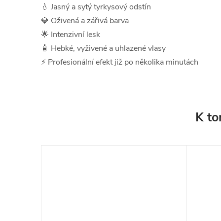
💧 Jasný a sytý tyrkysový odstín
💎 Oživená a zářivá barva
🌟 Intenzivní lesk
🧴 Hebké, vyživené a uhlazené vlasy
⚡ Profesionální efekt již po několika minutách
K to