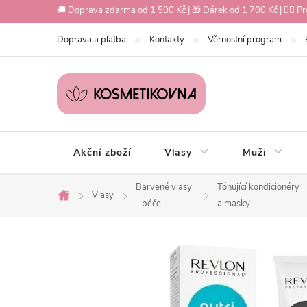
Přejít
🚚 Doprava zdarma od 1 500 Kč | 🎁 Dárek od 1 700 Kč | 💇‍♀️ Pr
na
Doprava a platba
Kontakty
Věrnostní program
obsah
Akční zboží
Vlasy
Muži
Barvené vlasy
Tónující kondicionéry
Vlasy
Domů
- péče
a masky