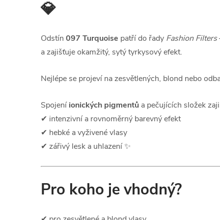
💎
Odstín
097 Turquoise
patří do řady
Fashion Filters
a zajišťuje okamžitý, sytý tyrkysový efekt.
Nejlépe se projeví na zesvětlených, blond nebo odb
Spojení
ionických pigmentů
a pečujících složek zaji
✔ intenzivní a rovnoměrný barevný efekt
✔ hebké a vyživené vlasy
✔ zářivý lesk a uhlazení ✨
Pro koho je vhodný?
✔ pro zesvětlené a blond vlasy