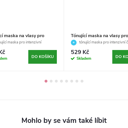
cí maska na vlasy pro
Tónující maska na vlasy pr
ivní červeno-fialový odstín(
intenzivní červený odstín( 
ující maska pro intenzivní
tónující maska pro intenzivní 
 red 500) - Nutri Color -
-fialový odstín (Purple Red 500) ✨
600) Nutri Color - Revlon
odstín (Red 600) ✨
Kč
529 Kč
n Professional -100ml
Professional -100ml
DO KOŠÍKU
DO KO
adem
Skladem