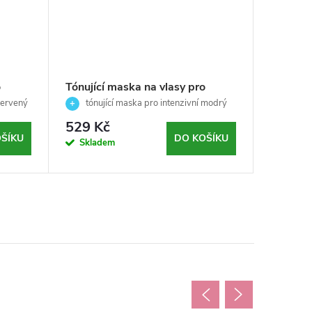
o
Tónující maska na vlasy pro
Tónující
Red
intenzivní modrý odstín ( Blue
intenziv
červený
tónující maska pro intenzivní modrý
tónují
190) - Nutri Color - Revlon
odstín (Blue 190) ✨
Lavender
odstín (L
529 Kč
529 K
Professional -100ml
Revlon 
ŠÍKU
DO KOŠÍKU
Skladem
Sklad