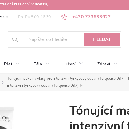
ofesionální salonní kosmetika/
+420 773633622
Podmínky ochrany osobních údajů
Obchodní podmínky
Osobní odbě
HLEDAT
Pleť
Tělo
Líčení
Zdraví
Tónující maska na vlasy pro intenzivní tyrkysový odstín (Turquoise 097) -
intenzivní tyrkysový odstín (Turquoise 097) ✨
Tónující m
intenzivní