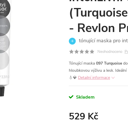
(Turquoise
- Revlon P
tónující maska pro in
P
Neohodnoceno
Tónující maska
097 Turquoise
do
hloubkovou výživu a lesk. Ideální 
💧💎
Detailní informace
Skladem
529 Kč
Měrná