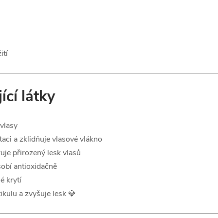
ití
ící látky
 vlasy
aci a zklidňuje vlasové vlákno
je přirozený lesk vlasů
obí antioxidačně
é krytí
ikulu a zvyšuje lesk 💎