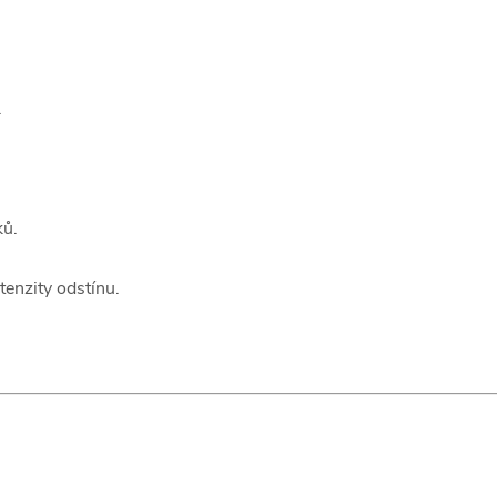
.
ků.
enzity odstínu.