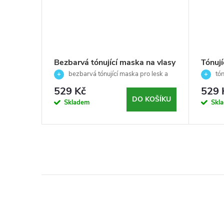
pro
Bezbarvá tónující maska na vlasy
Tónují
(Pale
(clear) - Nutri Color - Revlon
intenz
platinovou
bezbarvá tónující maska pro lesk a
tón
lor -
Professional - 100ml
intenzivní péči (Clear) ✨
Purple
červeno
529 Kč
529 
0ml
Revlo
KOŠÍKU
DO KOŠÍKU
Skladem
Skl