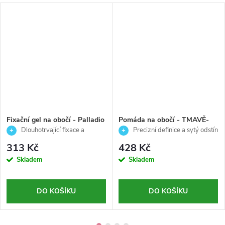
Fixační gel na obočí - Palladio
Pomáda na obočí - TMAVĚ-
- 21,2 g
HNĚDÁ - Palladio - 4 g
Dlouhotrvající fixace a
Precizní definice a sytý odstín
perfektně upravené obočí
obočí
313 Kč
428 Kč
Skladem
Skladem
DO KOŠÍKU
DO KOŠÍKU