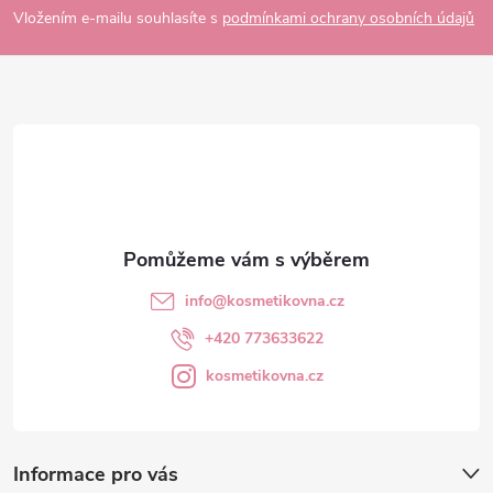
p
Vložením e-mailu souhlasíte s
podmínkami ochrany osobních údajů
a
t
í
info
@
kosmetikovna.cz
+420 773633622
kosmetikovna.cz
Informace pro vás