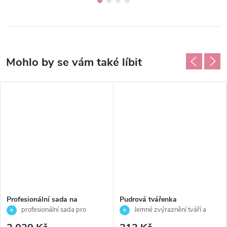
Profesionální sada na
Pudrová tvářenka
laminaci obočí-Thuya
-ČOKOLÁDA S MLÉKEM -
profesionální sada pro
Jemné zvýraznění tváří a
Palladio - 2,5 g
laminaci obočí pro perfektní tvar a
přirozený vzhled