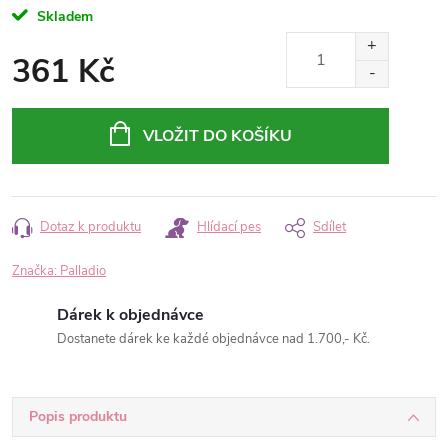
Skladem
361 Kč
Měrná
cena:
VLOŽIT DO KOŠÍKU
Dotaz k produktu
Hlídací pes
Sdílet
Značka:
Palladio
Dárek k objednávce
Dostanete dárek ke každé objednávce nad 1.700,- Kč.
Popis produktu