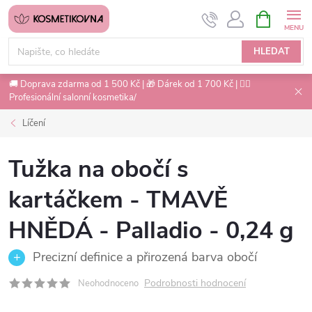
Přejít
NÁKUPNÍ
na
KOŠÍK
obsah
HLEDAT
🚚 Doprava zdarma od 1 500 Kč | 🎁 Dárek od 1 700 Kč | 💇‍♀️
Profesionální salonní kosmetika/
Líčení
Tužka na obočí s
kartáčkem - TMAVĚ
HNĚDÁ - Palladio - 0,24 g
Precizní definice a přirozená barva obočí
Podrobnosti hodnocení
Neohodnoceno