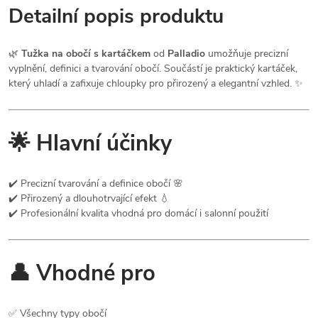
Detailní popis produktu
🌿
Tužka na obočí s kartáčkem
od
Palladio
umožňuje precizní
vyplnění, definici a tvarování obočí. Součástí je praktický kartáček,
který uhladí a zafixuje chloupky pro přirozený a elegantní vzhled. ✨
🌟 Hlavní účinky
✔️ Precizní tvarování a definice obočí 🌸
✔️ Přirozený a dlouhotrvající efekt 💧
✔️ Profesionální kvalita vhodná pro domácí i salonní použití
👤 Vhodné pro
✅ Všechny typy obočí