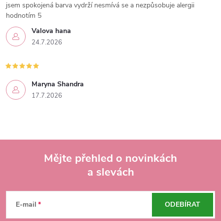
jsem spokojená barva vydrží nesmívá se a nezpůsobuje alergii
hodnotím 5
Valova hana
24.7.2026
Maryna Shandra
17.7.2026
Mějte přehled o novinkách
a slevách
Z
á
E-mail
ODEBÍRAT