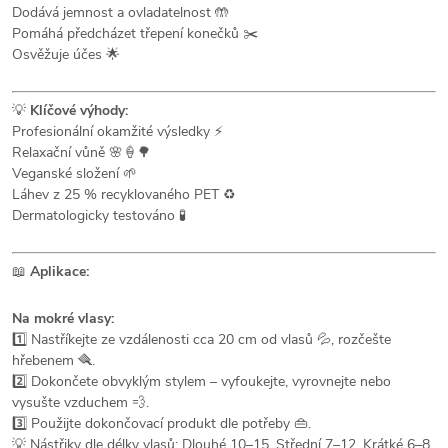
Dodává jemnost a ovladatelnost 🤲
Pomáhá předcházet třepení konečků ✂️
Osvěžuje účes 🌟
💡
Klíčové výhody:
Profesionální okamžité výsledky ⚡
Relaxační vůně 🌸🍦🌳
Veganské složení 🌱
Láhev z 25 % recyklovaného PET ♻️
Dermatologicky testováno 🧪
📖
Aplikace:
Na mokré vlasy:
1️⃣ Nastříkejte ze vzdálenosti cca 20 cm od vlasů 💦, rozčešte
hřebenem 🪮.
2️⃣ Dokončete obvyklým stylem – vyfoukejte, vyrovnejte nebo
vysušte vzduchem 💨.
3️⃣ Použijte dokončovací produkt dle potřeby 👜.
💡 Nástřiky dle délky vlasů: Dlouhé 10–15, Střední 7–12, Krátké 6–8