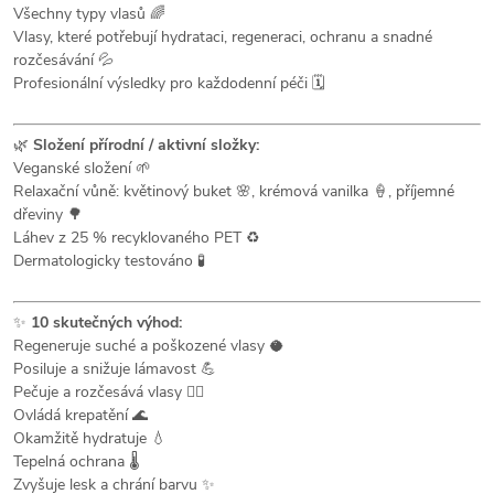
Všechny typy vlasů 🌈
Vlasy, které potřebují hydrataci, regeneraci, ochranu a snadné
rozčesávání 💦
Profesionální výsledky pro každodenní péči 🗓️
🌿
Složení přírodní / aktivní složky:
Veganské složení 🌱
Relaxační vůně: květinový buket 🌸, krémová vanilka 🍦, příjemné
dřeviny 🌳
Láhev z 25 % recyklovaného PET ♻️
Dermatologicky testováno 🧪
✨
10 skutečných výhod:
Regeneruje suché a poškozené vlasy 🥥
Posiluje a snižuje lámavost 💪
Pečuje a rozčesává vlasy 💆‍♀️
Ovládá krepatění 🌊
Okamžitě hydratuje 💧
Tepelná ochrana 🌡️
Zvyšuje lesk a chrání barvu ✨