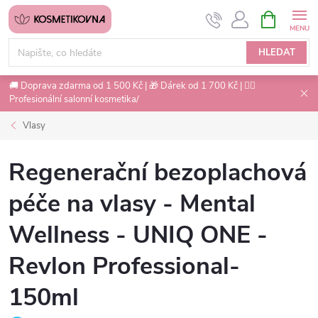
Přejít
NÁKUPNÍ
na
KOŠÍK
obsah
HLEDAT
🚚 Doprava zdarma od 1 500 Kč | 🎁 Dárek od 1 700 Kč | 💇‍♀️
Profesionální salonní kosmetika/
Vlasy
Regenerační bezoplachová
péče na vlasy - Mental
Wellness - UNIQ ONE -
Revlon Professional-
150ml