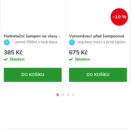
–10 %
Hydratační šampon na vlasy -
Vyrovnávací před šamponová
Curego Hydraday AlterEgo -
péče pro vlasy s nadbytkem
– jemné čištění a hydratace
regulace mazu • proti lupům
300ml
kožního mazu s lupy -
vlasů
• zklidnění pokožky • 150 ml 💚
385 Kč
675 Kč
Scalpego Balancing - AlterEgo
Skladem
Skladem
- 150ml
DO KOŠÍKU
DO KOŠÍKU