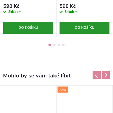
(CLASSIC)-UNIQ ONE-Revlon
598 Kč
598 Kč
professional-150ml
Skladem
Skladem
DO KOŠÍKU
DO KOŠÍKU
Akce