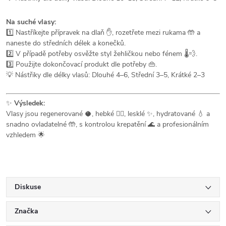
Na suché vlasy:
1️⃣ Nastříkejte přípravek na dlaň ✋, rozetřete mezi rukama 🤲 a
naneste do středních délek a konečků.
2️⃣ V případě potřeby osvěžte styl žehličkou nebo fénem 🌡️💨.
3️⃣ Použijte dokončovací produkt dle potřeby 👜.
💡 Nástřiky dle délky vlasů: Dlouhé 4–6, Střední 3–5, Krátké 2–3
✨
Výsledek:
Vlasy jsou regenerované 🥥, hebké 💆‍♀️, lesklé ✨, hydratované 💧 a
snadno ovladatelné 🤲, s kontrolou krepatění 🌊 a profesionálním
vzhledem 🌟
Diskuse
Značka