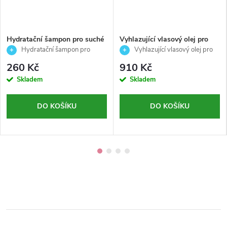
Hydratační šampon pro suché
Vyhlazující vlasový olej pro
a krepaté vlasy-Hydrating -
suché a krepaté vlasy- Curego
Hydratační šampon pro
Vyhlazující vlasový olej pro
Echosline - 300 ml
silk oil- AlterEgo - 100ml
suché, poškozené a krepaté vlasy
suché a krepaté vlasy – hedvábný
260 Kč
910 Kč
lesk a kontrola
Skladem
Skladem
DO KOŠÍKU
DO KOŠÍKU