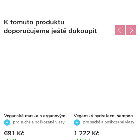
K tomuto produktu
doporučujeme ještě dokoupit
Veganská maska s arganovým
Veganský hydratační šampon
olejem pro suché a poškozené
pro suché a poškozené vlasy-
pro suché a poškozené vlasy
pro suché a poškozené vlasy
vlasy -OROFLUIDO- Revlon
OROFLUIDO- Revlon
691 Kč
1 222 Kč
Professional-250ml
Professional-1000ml