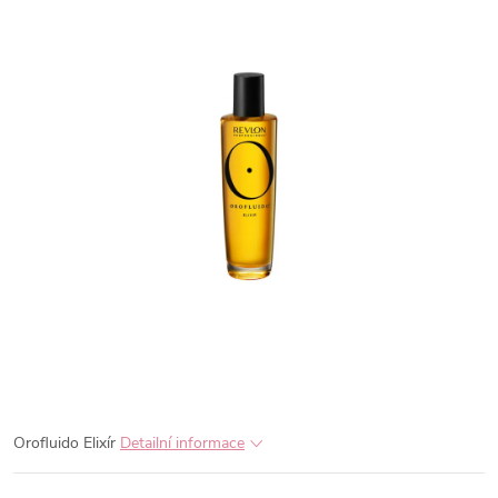
Orofluido Elixír
Detailní informace