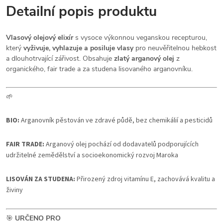
Detailní popis produktu
Vlasový olejový elixír
s vysoce výkonnou veganskou recepturou,
který
vyživuje, vyhlazuje a posiluje vlasy
pro neuvěřitelnou hebkost
a dlouhotrvající zářivost. Obsahuje
zlatý arganový olej
z
organického, fair trade a za studena lisovaného arganovníku.
🌱
BIO:
Arganovník pěstován ve zdravé půdě, bez chemikálií a pesticidů
FAIR TRADE:
Arganový olej pochází od dodavatelů podporujících
udržitelné zemědělství a socioekonomický rozvoj Maroka
LISOVÁN ZA STUDENA:
Přirozený zdroj vitamínu E, zachovává kvalitu a
živiny
🎯
URČENO PRO