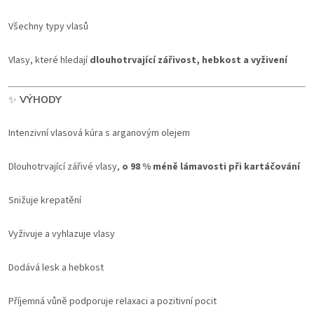
Všechny typy vlasů
Vlasy, které hledají
dlouhotrvající zářivost, hebkost a vyživení
✨
VÝHODY
Intenzivní vlasová kúra s arganovým olejem
Dlouhotrvající zářivé vlasy,
o 98 % méně lámavosti při kartáčování
Snižuje krepatění
Vyživuje a vyhlazuje vlasy
Dodává lesk a hebkost
Příjemná vůně podporuje relaxaci a pozitivní pocit