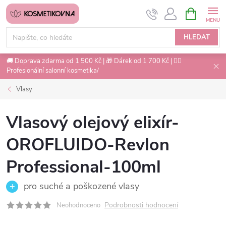
Přejít
NÁKUPNÍ
na
KOŠÍK
obsah
HLEDAT
🚚 Doprava zdarma od 1 500 Kč | 🎁 Dárek od 1 700 Kč | 💇‍♀️
Profesionální salonní kosmetika/
Vlasy
Vlasový olejový elixír-
OROFLUIDO-Revlon
Professional-100ml
pro suché a poškozené vlasy
Podrobnosti hodnocení
Neohodnoceno