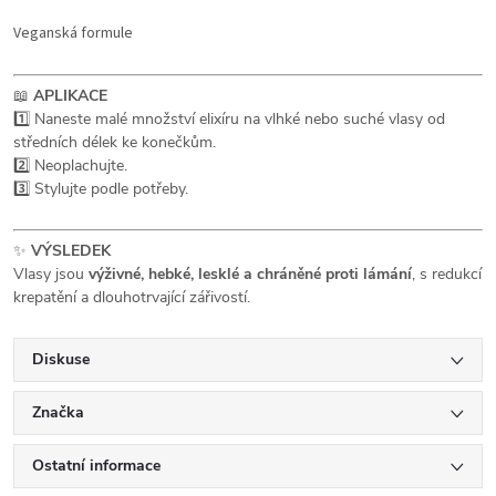
Veganská formule
📖
APLIKACE
1️⃣ Naneste malé množství elixíru na vlhké nebo suché vlasy od
středních délek ke konečkům.
2️⃣ Neoplachujte.
3️⃣ Stylujte podle potřeby.
✨
VÝSLEDEK
Vlasy jsou
výživné, hebké, lesklé a chráněné proti lámání
, s redukcí
krepatění a dlouhotrvající zářivostí.
Diskuse
Značka
Ostatní informace