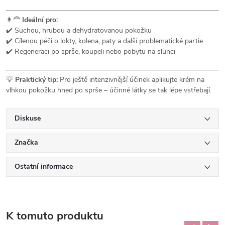
👩‍🦰
Ideální pro:
✔️ Suchou, hrubou a dehydratovanou pokožku
✔️ Cílenou péči o lokty, kolena, paty a další problematické partie
✔️ Regeneraci po sprše, koupeli nebo pobytu na slunci
💡
Praktický tip:
Pro ještě intenzivnější účinek aplikujte krém na
vlhkou pokožku hned po sprše – účinné látky se tak lépe vstřebají.
Diskuse
Značka
Ostatní informace
K tomuto produktu