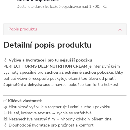
Dostanete dárek ke každé objednávce nad 1.700,- Kč.
Popis produktu
Detailní popis produktu
💧
Výživa a hydratace i pro tu nejsušší pokožku
PERFECT FORMS DEEP NUTRITION CREAM
je intenzivní krém
vyvinutý speciálně pro
suchou až extrémně suchou pokožku
. Díky
bohaté výživné receptuře poskytuje okamžitou úlevu od
pnutí,
šupinatění a dehydratace
a navrací pokožce komfort a hebkost.
✅
Klíčové vlastnosti:
🌿 Hloubkově vyživuje a regeneruje i velmi suchou pokožku
✨ Hustá, krémová textura → rychle se vstřebává
🙌 Nezanechává mastný film → vhodný kdykoliv během dne
💧 Dlouhodobá hydratace pro pružnost a komfort