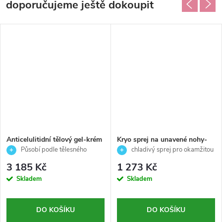
doporučujeme ještě dokoupit
Anticelulitidní tělový gel-krém
Kryo sprej na unavené nohy-
s 24hodinovým účinkem -
Perfect Forms-Germaine de
Působí podle tělesného
chladivý sprej pro okamžitou
Perfect Forms - Germaine de
Capucinni-150ml
rytmu, spalování tuků 24 hodin
úlevu unaveným nohám
3 185 Kč
1 273 Kč
Capucinni - 500ml
denně
Skladem
Skladem
DO KOŠÍKU
DO KOŠÍKU