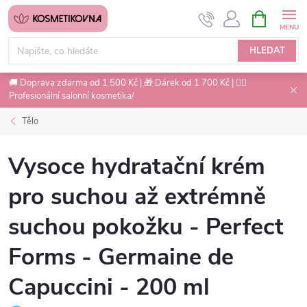
Přejít
NÁKUPNÍ
na
KOŠÍK
obsah
HLEDAT
🚚 Doprava zdarma od 1 500 Kč | 🎁 Dárek od 1 700 Kč | 💇‍♀️
Profesionální salonní kosmetika/
Tělo
Vysoce hydratační krém
pro suchou až extrémně
suchou pokožku - Perfect
Forms - Germaine de
Capuccini - 200 ml