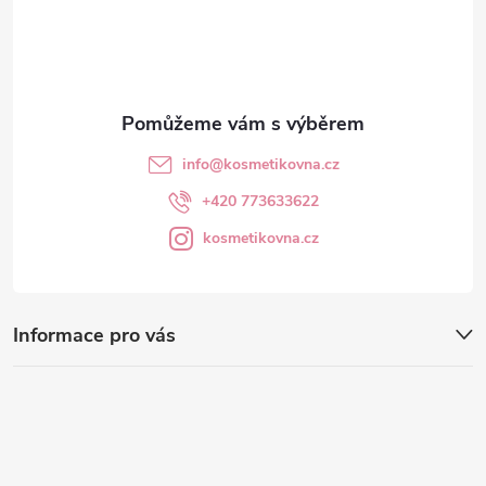
í
info
@
kosmetikovna.cz
+420 773633622
kosmetikovna.cz
Informace pro vás