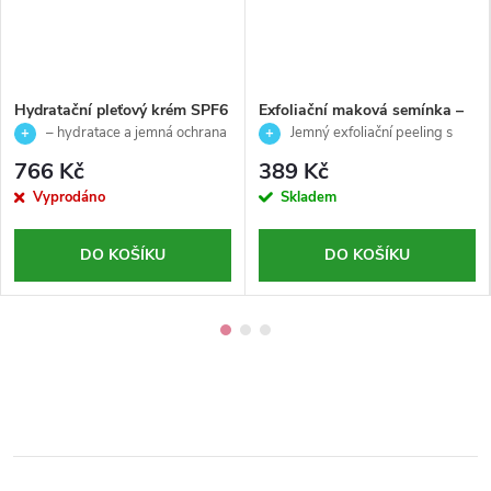
Hydratační pleťový krém SPF6
Exfoliační maková semínka –
pro citlivou a velmi citlivou
jemný peeling pro odstranění
– hydratace a jemná ochrana
Jemný exfoliační peeling s
pleť - Senskin - Ainhoa - 50ml
odumřelých buněk - Cleansing
pleti
makovými semínky
766 Kč
389 Kč
Expert - Germaine de
Vyprodáno
Skladem
Capuccini-15g
DO KOŠÍKU
DO KOŠÍKU