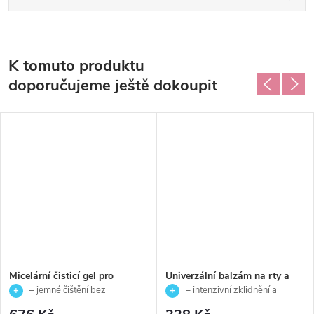
K tomuto produktu
doporučujeme ještě dokoupit
Micelární čisticí gel pro
Univerzální balzám na rty a
citlivou pleť - Sensitive 365 -
suchá místa - Sensitive 365 -
– jemné čištění bez
– intenzivní zklidnění a
Ainhoa - 200ml
Ainhoa - 15ml
podráždění
ochrana rtů i suchých míst