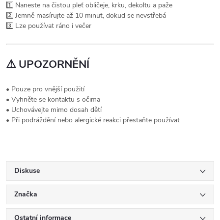
1️⃣ Naneste na čistou pleť obličeje, krku, dekoltu a paže
2️⃣ Jemně masírujte až 10 minut, dokud se nevstřebá
3️⃣ Lze používat ráno i večer
⚠️
UPOZORNĚNÍ
• Pouze pro vnější použití
• Vyhněte se kontaktu s očima
• Uchovávejte mimo dosah dětí
• Při podráždění nebo alergické reakci přestaňte používat
Diskuse
Značka
Ostatní informace