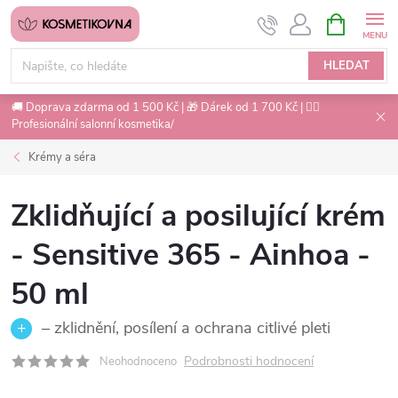
Přejít
NÁKUPNÍ
na
KOŠÍK
obsah
HLEDAT
🚚 Doprava zdarma od 1 500 Kč | 🎁 Dárek od 1 700 Kč | 💇‍♀️
Profesionální salonní kosmetika/
Krémy a séra
Zklidňující a posilující krém
- Sensitive 365 - Ainhoa -
50 ml
– zklidnění, posílení a ochrana citlivé pleti
Podrobnosti hodnocení
Neohodnoceno