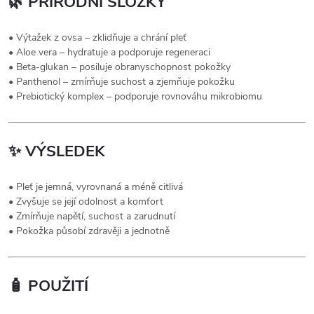
🌿
PŘÍRODNÍ SLOŽKY
• Výtažek z ovsa – zklidňuje a chrání pleť
• Aloe vera – hydratuje a podporuje regeneraci
• Beta-glukan – posiluje obranyschopnost pokožky
• Panthenol – zmírňuje suchost a zjemňuje pokožku
• Prebiotický komplex – podporuje rovnováhu mikrobiomu
✨
VÝSLEDEK
• Pleť je jemná, vyrovnaná a méně citlivá
• Zvyšuje se její odolnost a komfort
• Zmírňuje napětí, suchost a zarudnutí
• Pokožka působí zdravěji a jednotně
🧴
POUŽITÍ