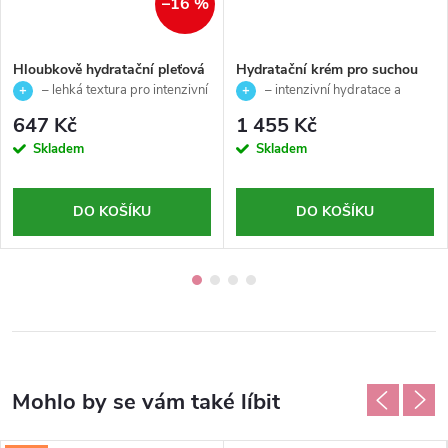
–16 %
Hloubkově hydratační pleťová
Hydratační krém pro suchou
emulze - Hi-Luronic - Ainhoa -
pleť - Hi-Luronic - Ainhoa -
– lehká textura pro intenzivní
– intenzivní hydratace a
50ml
200 ml
hydrataci pleti
komfort suché pleti
647 Kč
1 455 Kč
Skladem
Skladem
DO KOŠÍKU
DO KOŠÍKU