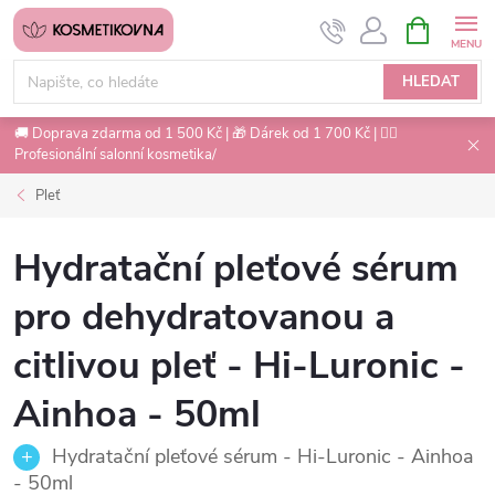
Přejít
NÁKUPNÍ
na
KOŠÍK
obsah
HLEDAT
🚚 Doprava zdarma od 1 500 Kč | 🎁 Dárek od 1 700 Kč | 💇‍♀️
Profesionální salonní kosmetika/
Pleť
Hydratační pleťové sérum
pro dehydratovanou a
citlivou pleť - Hi-Luronic -
Ainhoa - 50ml
Hydratační pleťové sérum - Hi-Luronic - Ainhoa
- 50ml