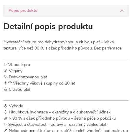
Popis produktu
Detailní popis produktu
Hydratační sérum pro dehydratovanou a citlivou pleť – lehká
textura, více než 90 % složek přírodního původu. Bez parfemace.
✨ Vhodné pro
🌱 Vegany
💦 Dehydratovanou pleť
👩‍🦰 Všechny věkové skupiny od 20 let
🌸 Citlivou pleť
🌟 Výhody
💧 Hloubková hydratace – okamžitý a dlouhotrvající účinek
🌿 > 90 % složek přírodního původu – šetrná péče o pokožku
✨ Svěžest a šťavnatost – zdravý a rozzářený vzhled pleti
🪶 Nekomedogenní textura – nezatěžuje pleť, vhodné i pod make-up