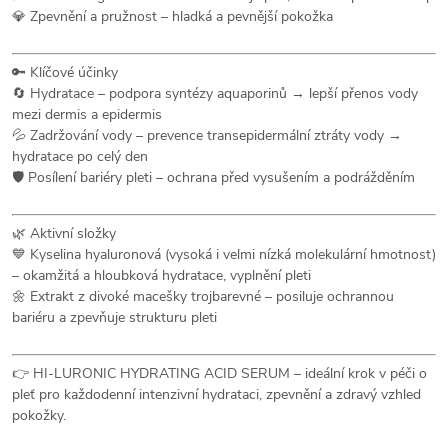
💎 Zpevnění a pružnost – hladká a pevnější pokožka
🔑 Klíčové účinky
🔄 Hydratace – podpora syntézy aquaporinů → lepší přenos vody
mezi dermis a epidermis
💦 Zadržování vody – prevence transepidermální ztráty vody →
hydratace po celý den
🛡️ Posílení bariéry pleti – ochrana před vysušením a podrážděním
🌿 Aktivní složky
💙 Kyselina hyaluronová (vysoká i velmi nízká molekulární hmotnost)
– okamžitá a hloubková hydratace, vyplnění pleti
🌼 Extrakt z divoké macešky trojbarevné – posiluje ochrannou
bariéru a zpevňuje strukturu pleti
👉 HI-LURONIC HYDRATING ACID SERUM – ideální krok v péči o
pleť pro každodenní intenzivní hydrataci, zpevnění a zdravý vzhled
pokožky.