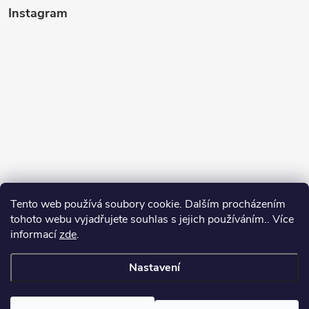
Instagram
Tento web používá soubory cookie. Dalším procházením
tohoto webu vyjadřujete souhlas s jejich používáním.. Více
informací
zde
.
Sledovat na Instagramu
Nastavení
Copyright 2026
Kosmetikovna
. Všechna práva vyhrazena.