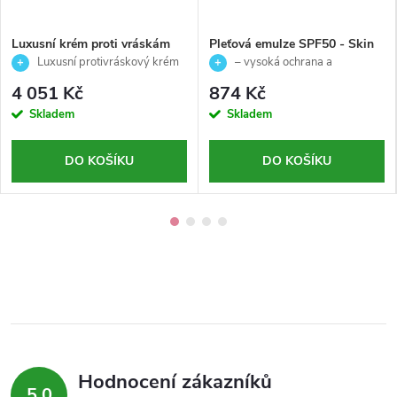
Luxusní krém proti vráskám
Pleťová emulze SPF50 - Skin
pro suchou pleť - Timexpert
Primers -Ainhoa - 50ml
Luxusní protivráskový krém
– vysoká ochrana a
Premier - Germaine de
pro suchou pleť
hydratace pleti
4 051 Kč
874 Kč
Capuccini - 50 ml
Skladem
Skladem
DO KOŠÍKU
DO KOŠÍKU
Hodnocení zákazníků
5,0