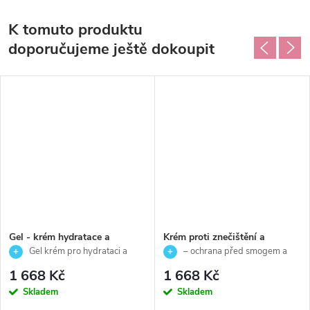
K tomuto produktu
doporučujeme ještě dokoupit
Gel - krém hydratace a
Krém proti znečištění a
ochrana pleti před znečištěním
ochranu pleti pro normální a
Gel krém pro hydrataci a
– ochrana před smogem a
pro smíšenou pleť - Power
suchou pleť - Power oxygen
ochranu smíšené pleti před
oxidačním stresem
1 668 Kč
1 668 Kč
Oxygen - Skeyndor - 50 ml
O2 - Skeyndor - 50 ml
znečištěním
Skladem
Skladem