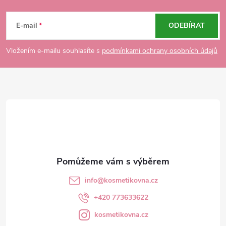
Z
á
E-mail
ODEBÍRAT
p
Vložením e-mailu souhlasíte s
podmínkami ochrany osobních údajů
a
t
í
info
@
kosmetikovna.cz
+420 773633622
kosmetikovna.cz