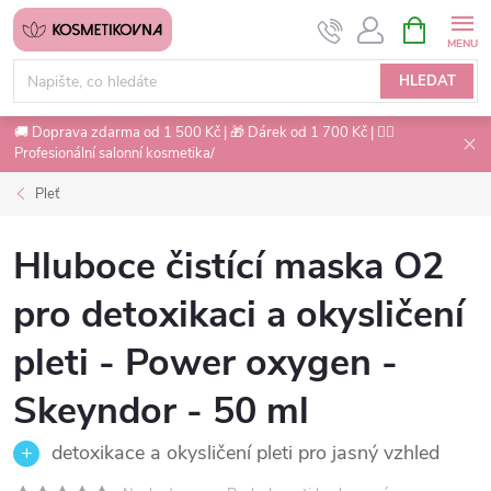
Přejít
NÁKUPNÍ
na
KOŠÍK
obsah
HLEDAT
🚚 Doprava zdarma od 1 500 Kč | 🎁 Dárek od 1 700 Kč | 💇‍♀️
Profesionální salonní kosmetika/
Pleť
Hluboce čistící maska O2
pro detoxikaci a okysličení
pleti - Power oxygen -
Skeyndor - 50 ml
detoxikace a okysličení pleti pro jasný vzhled