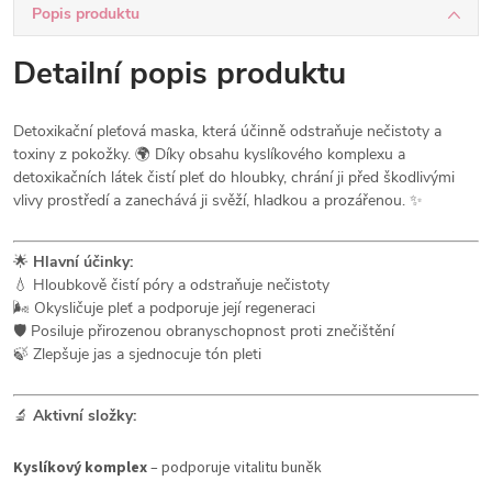
Popis produktu
Detailní popis produktu
Detoxikační pleťová maska, která účinně odstraňuje nečistoty a
toxiny z pokožky. 🌍 Díky obsahu kyslíkového komplexu a
detoxikačních látek čistí pleť do hloubky, chrání ji před škodlivými
vlivy prostředí a zanechává ji svěží, hladkou a prozářenou. ✨
🌟
Hlavní účinky:
💧 Hloubkově čistí póry a odstraňuje nečistoty
🌬️ Okysličuje pleť a podporuje její regeneraci
🛡️ Posiluje přirozenou obranyschopnost proti znečištění
🍃 Zlepšuje jas a sjednocuje tón pleti
🔬
Aktivní složky:
Kyslíkový komplex
– podporuje vitalitu buněk