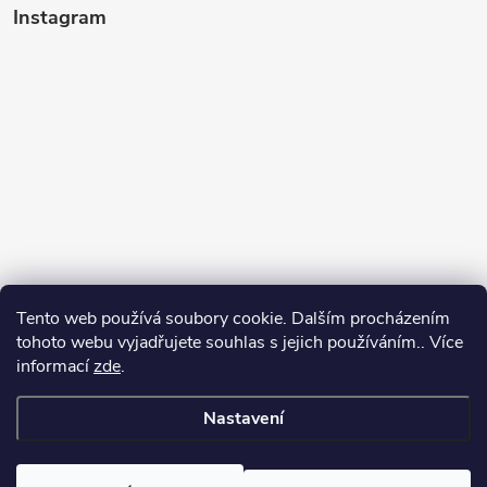
Instagram
Tento web používá soubory cookie. Dalším procházením
tohoto webu vyjadřujete souhlas s jejich používáním.. Více
informací
zde
.
Sledovat na Instagramu
Nastavení
Copyright 2026
Kosmetikovna
. Všechna práva vyhrazena.