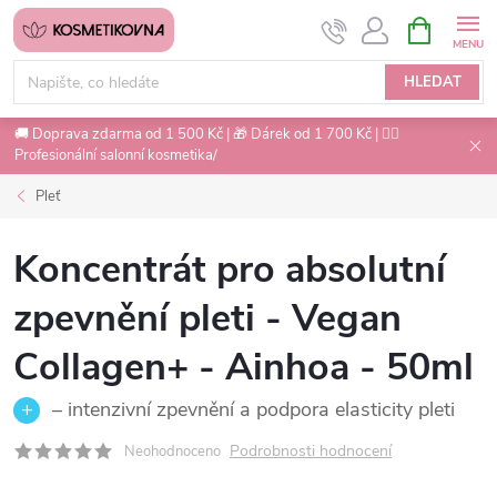
Přejít
NÁKUPNÍ
na
KOŠÍK
obsah
HLEDAT
🚚 Doprava zdarma od 1 500 Kč | 🎁 Dárek od 1 700 Kč | 💇‍♀️
Profesionální salonní kosmetika/
Pleť
Koncentrát pro absolutní
zpevnění pleti - Vegan
Collagen+ - Ainhoa - 50ml
– intenzivní zpevnění a podpora elasticity pleti
Podrobnosti hodnocení
Neohodnoceno