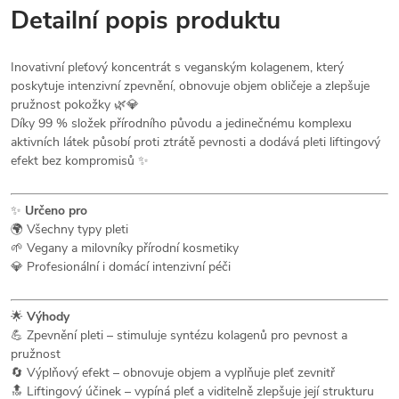
Detailní popis produktu
Inovativní pleťový koncentrát s veganským kolagenem, který
poskytuje intenzivní zpevnění, obnovuje objem obličeje a zlepšuje
pružnost pokožky 🌿💎
Díky 99 % složek přírodního původu a jedinečnému komplexu
aktivních látek působí proti ztrátě pevnosti a dodává pleti liftingový
efekt bez kompromisů ✨
✨
Určeno pro
🌍 Všechny typy pleti
🌱 Vegany a milovníky přírodní kosmetiky
💎 Profesionální i domácí intenzivní péči
🌟
Výhody
💪 Zpevnění pleti – stimuluje syntézu kolagenů pro pevnost a
pružnost
🔄 Výplňový efekt – obnovuje objem a vyplňuje pleť zevnitř
🔝 Liftingový účinek – vypíná pleť a viditelně zlepšuje její strukturu