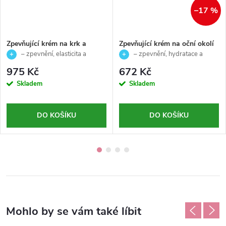
–17 %
Zpevňující krém na krk a
Zpevňující krém na oční okolí
dekolt - Vegan Collagen+ -
a rty - Vegan Collagen+ -
– zpevnění, elasticita a
– zpevnění, hydratace a
Ainhoa - 50 ml
Ainhoa -15 ml
mladistvý vzhled pleti
vyhlazení jemných linek
975 Kč
672 Kč
Skladem
Skladem
DO KOŠÍKU
DO KOŠÍKU