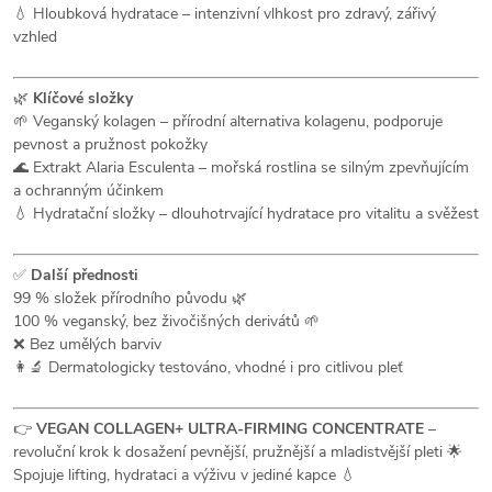
💧 Hloubková hydratace – intenzivní vlhkost pro zdravý, zářivý
vzhled
🌿
Klíčové složky
🌱 Veganský kolagen – přírodní alternativa kolagenu, podporuje
pevnost a pružnost pokožky
🌊 Extrakt Alaria Esculenta – mořská rostlina se silným zpevňujícím
a ochranným účinkem
💧 Hydratační složky – dlouhotrvající hydratace pro vitalitu a svěžest
✅
Další přednosti
99 % složek přírodního původu 🌿
100 % veganský, bez živočišných derivátů 🌱
❌ Bez umělých barviv
👩‍🔬 Dermatologicky testováno, vhodné i pro citlivou pleť
👉
VEGAN COLLAGEN+ ULTRA-FIRMING CONCENTRATE
–
revoluční krok k dosažení pevnější, pružnější a mladistvější pleti 🌟
Spojuje lifting, hydrataci a výživu v jediné kapce 💧