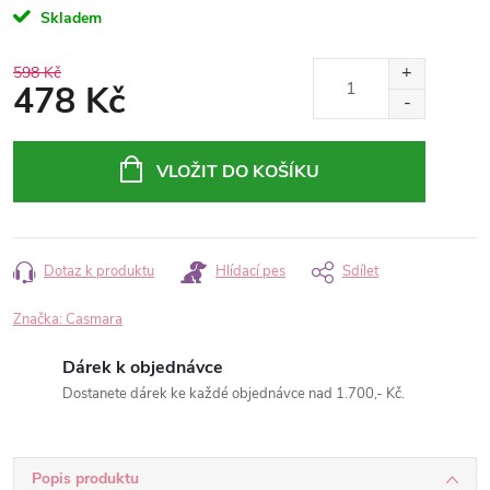
Skladem
598 Kč
478 Kč
Měrná
cena:
VLOŽIT DO KOŠÍKU
Dotaz k produktu
Hlídací pes
Sdílet
Značka:
Casmara
Dárek k objednávce
Dostanete dárek ke každé objednávce nad 1.700,- Kč.
Popis produktu