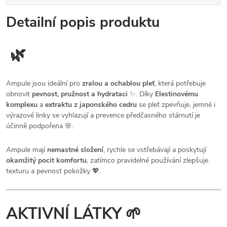
Detailní popis produktu
🌿
Ampule jsou ideální pro
zralou a ochablou pleť
, která potřebuje
obnovit
pevnost, pružnost a hydrataci
✨. Díky
Elestinovému
komplexu
a
extraktu z japonského cedru
se pleť zpevňuje, jemné i
výrazové linky se vyhlazují a prevence předčasného stárnutí je
účinně podpořena 🌸.
Ampule mají
nemastné složení
, rychle se vstřebávají a poskytují
okamžitý pocit komfortu
, zatímco pravidelné používání zlepšuje
texturu a pevnost pokožky 💖.
AKTIVNÍ LÁTKY 🌱