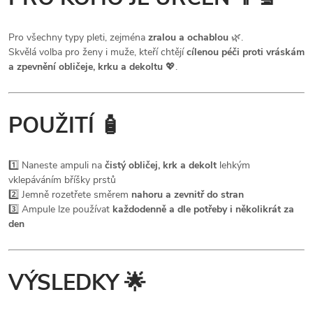
Pro všechny typy pleti, zejména
zralou a ochablou
🌿.
Skvělá volba pro ženy i muže, kteří chtějí
cílenou péči proti vráskám
a zpevnění obličeje, krku a dekoltu
💖.
POUŽITÍ 🧴
1️⃣ Naneste ampuli na
čistý obličej, krk a dekolt
lehkým
vklepáváním bříšky prstů
2️⃣ Jemně rozetřete směrem
nahoru a zevnitř do stran
3️⃣ Ampule lze používat
každodenně a dle potřeby i několikrát za
den
VÝSLEDKY 🌟