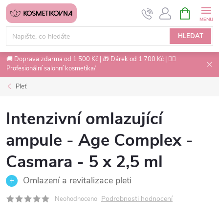
Přejít
NÁKUPNÍ
na
KOŠÍK
obsah
HLEDAT
🚚 Doprava zdarma od 1 500 Kč | 🎁 Dárek od 1 700 Kč | 💇‍♀️
Profesionální salonní kosmetika/
Pleť
Intenzivní omlazující
ampule - Age Complex -
Casmara - 5 x 2,5 ml
Omlazení a revitalizace pleti
Podrobnosti hodnocení
Neohodnoceno