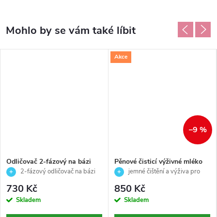
Akce
–9 %
Odličovač 2-fázový na bázi
Pěnové čisticí výživné mléko
oleje pro jemné a účinné
pro normální až suchou pleť-
2-fázový odličovač na bázi
jemné čištění a výživa pro
čištění - Thuya - 200 ml
Expert Cleanse Pro -Skeyndor
oleje pro jemné a účinné čištění
normální až suchou pleť
730 Kč
850 Kč
- 200 ml
pleti ✨
Skladem
Skladem