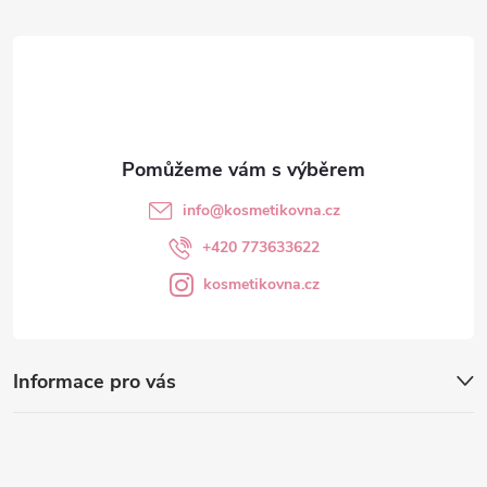
t
í
info
@
kosmetikovna.cz
+420 773633622
kosmetikovna.cz
Informace pro vás