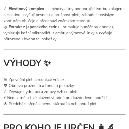
💧
Elestinový komplex
– aminokyseliny podporující tvorbu kolagenu
a elastinu, zvyšují pevnost a pružnost pleti, zabraňují povislým
konturám obličeje a předchází známkám stárnutí
🌿
Extrakt z japonského cedru
– stimuluje buněčnou obnovu,
vyhlazuje kožní mikroreliéf, zjemňuje výrazové linky a zvyšuje
přirozenou hydrataci pokožky
VÝHODY ✨
🌸 Zpevnění pleti a redukce vrásek
💖 Obnova pružnosti a tonusu pokožky
💧 Zvyšuje hydrataci a zdravý vzhled pleti
⚡ Nemastné, lehké složení vhodné pro každodenní použití
🌟 Předchází předčasnému stárnutí a ochabnutí pleti
PRO KOHO JE URČEN 👩‍🔬