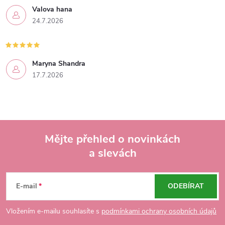
Valova hana
24.7.2026
Maryna Shandra
17.7.2026
Mějte přehled o novinkách
a slevách
Z
á
E-mail
ODEBÍRAT
p
Vložením e-mailu souhlasíte s
podmínkami ochrany osobních údajů