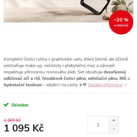
–20 %
1 369 Kč
Kompletní čisticí rutina v praktickém setu, která šetrně, ale účinně
odstraňuje make-up, nečistoty i přebytečný maz a zároveň
respektuje přirozenou rovnováhu pleti. Set obsahuje
dvoufázový
odličovač očí a rtů
,
hloubkově čisticí pěnu
,
exfoliační pěnu 365
a
hydratační tonikum
– ideální i na cesty ✈️💙
Detailní informace
Skladem
1 369 Kč
1 095 Kč
Měrná