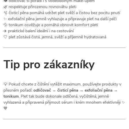
👁️ odličovač si poradí i s voděodolným make-upem
🌿 respektuje přirozenou rovnováhu pleti
🫧 čisticí pěna pomáhá udržet pleť svěží a čistou bez pocitu pnutí
✨ exfoliační pěna jemně vyhlazuje a připravuje pleť na další péči
💦 tonikum osvěžuje a pomáhá obnovit komfort pleti
✈️ praktické balení ideální i na cestování
🤍 pleť zůstává čistá, jemná, svěží a příjemně hydratovaná
Tip pro zákazníky
💡 Pokud chcete z čištění vytěžit maximum, používejte produkty v
přesném pořadí:
odličovač → čisticí pěna → exfoliační pěna →
tonikum
. Pleť tak bude dokonale odlíčená, vyčištěná, jemně
vyhlazená a připravená přijmout sérum i krém mnohem efektivněji ✨
💙