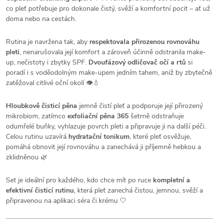
co pleť potřebuje pro dokonale čistý, svěží a komfortní pocit – ať už
doma nebo na cestách.
Rutina je navržena tak, aby
respektovala přirozenou rovnováhu
pleti
, nenarušovala její komfort a zároveň účinně odstranila make-
up, nečistoty i zbytky SPF.
Dvoufázový odličovač očí a rtů
si
poradí i s voděodolným make-upem jedním tahem, aniž by zbytečně
zatěžoval citlivé oční okolí 👁️💧
Hloubkově čisticí pěna
jemně čistí pleť a podporuje její přirozený
mikrobiom, zatímco
exfoliační pěna 365
šetrně odstraňuje
odumřelé buňky, vyhlazuje povrch pleti a připravuje ji na další péči.
Celou rutinu uzavírá
hydratační tonikum
, které pleť osvěžuje,
pomáhá obnovit její rovnováhu a zanechává ji příjemně hebkou a
zklidněnou 🌿
Set je ideální pro každého, kdo chce mít po ruce
kompletní a
efektivní čisticí rutinu
, která pleť zanechá čistou, jemnou, svěží a
připravenou na aplikaci séra či krému 🤍