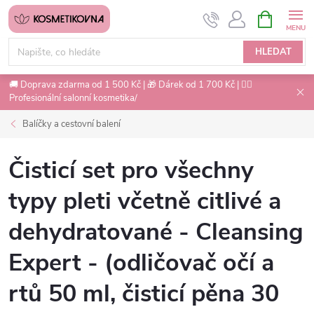
Přejít
NÁKUPNÍ
na
KOŠÍK
obsah
HLEDAT
🚚 Doprava zdarma od 1 500 Kč | 🎁 Dárek od 1 700 Kč | 💇‍♀️
Profesionální salonní kosmetika/
Balíčky a cestovní balení
Čisticí set pro všechny
typy pleti včetně citlivé a
dehydratované - Cleansing
Expert - (odličovač očí a
rtů 50 ml, čisticí pěna 30