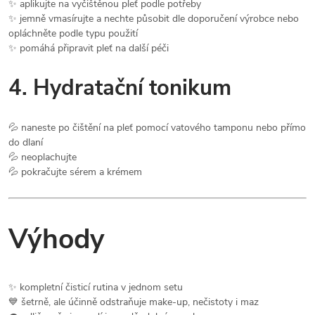
✨ aplikujte na vyčištěnou pleť podle potřeby
✨ jemně vmasírujte a nechte působit dle doporučení výrobce nebo
opláchněte podle typu použití
✨ pomáhá připravit pleť na další péči
4. Hydratační tonikum
💦 naneste po čištění na pleť pomocí vatového tamponu nebo přímo
do dlaní
💦 neoplachujte
💦 pokračujte sérem a krémem
Výhody
✨ kompletní čisticí rutina v jednom setu
💙 šetrně, ale účinně odstraňuje make-up, nečistoty i maz