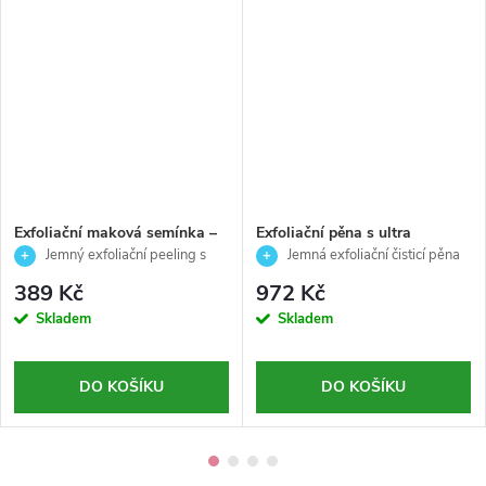
Exfoliační maková semínka –
Exfoliační pěna s ultra
jemný peeling pro odstranění
jemnými částicemi pro citlivou
Jemný exfoliační peeling s
Jemná exfoliační čisticí pěna
odumřelých buněk - Cleansing
pleť - Cleansing Expert-
makovými semínky
pro citlivou pleť
389 Kč
972 Kč
Expert - Germaine de
Germaine de Capucini-150ml
Skladem
Skladem
Capuccini-15g
DO KOŠÍKU
DO KOŠÍKU