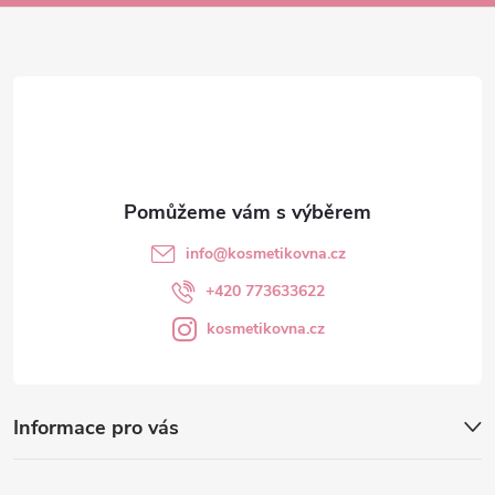
a
t
í
info
@
kosmetikovna.cz
+420 773633622
kosmetikovna.cz
Informace pro vás