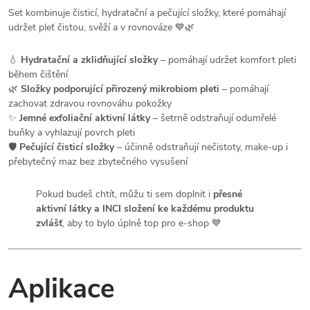
Set kombinuje čisticí, hydratační a pečující složky, které pomáhají
udržet pleť čistou, svěží a v rovnováze 💙🌿
💧
Hydratační a zklidňující složky
– pomáhají udržet komfort pleti
během čištění
🌿
Složky podporující přirozený mikrobiom pleti
– pomáhají
zachovat zdravou rovnováhu pokožky
✨
Jemné exfoliační aktivní látky
– šetrně odstraňují odumřelé
buňky a vyhlazují povrch pleti
🛡️
Pečující čisticí složky
– účinně odstraňují nečistoty, make-up i
přebytečný maz bez zbytečného vysušení
Pokud budeš chtít, můžu ti sem doplnit i
přesné
aktivní látky a INCI složení ke každému produktu
zvlášť
, aby to bylo úplně top pro e-shop 💙
Aplikace