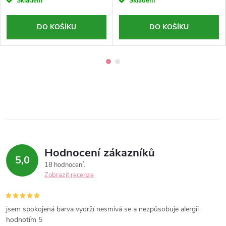
Skladem
Skladem
kyselina 8ml , milk 30ml, tonic
ml)
30ml
DO KOŠÍKU
DO KOŠÍKU
Hodnocení zákazníků
5,0
18 hodnocení
Zobrazit recenze
jsem spokojená barva vydrží nesmívá se a nezpůsobuje alergii
hodnotím 5