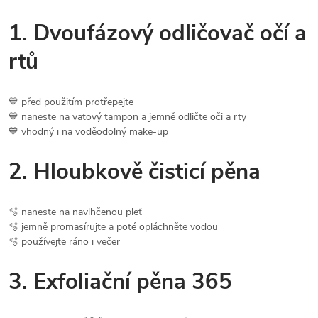
1. Dvoufázový odličovač očí a
rtů
💙 před použitím protřepejte
💙 naneste na vatový tampon a jemně odličte oči a rty
💙 vhodný i na voděodolný make-up
2. Hloubkově čisticí pěna
🫧 naneste na navlhčenou pleť
🫧 jemně promasírujte a poté opláchněte vodou
🫧 používejte ráno i večer
3. Exfoliační pěna 365