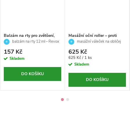
Balzám na rty pro zvětšení,
Masážní oční roller – proti
vyplnění a hydrataci rtů s
otokům a kruhům pod očima -
balzám na rty 12 ml – Revox
masážní váleček na obličej
kyselinou hyaluronovou -
Eye Roller Massage Stick -
B77 Lip Filler
pro lifting a zpevnění pleti ✨
157 Kč
625 Kč
Revox - 12 ml
Décaar
Měrná
625 Kč / 1 ks
Skladem
cena:
Skladem
DO KOŠÍKU
DO KOŠÍKU