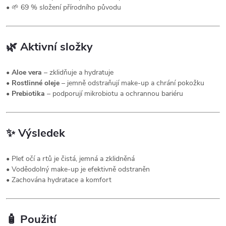
• 🌱 69 % složení přírodního původu
🌿
Aktivní složky
•
Aloe vera
– zklidňuje a hydratuje
•
Rostlinné oleje
– jemně odstraňují make-up a chrání pokožku
•
Prebiotika
– podporují mikrobiotu a ochrannou bariéru
✨
Výsledek
• Pleť očí a rtů je čistá, jemná a zklidněná
• Voděodolný make-up je efektivně odstraněn
• Zachována hydratace a komfort
🧴
Použití