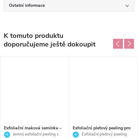
Ostatní informace
K tomuto produktu
doporučujeme ještě dokoupit
Exfoliační maková semínka –
Exfoliační pleťový peeling pro
jemný peeling pro odstranění
normální a smíšenou pleť -
Jemný exfoliační peeling s
Exfoliační pleťový peeling