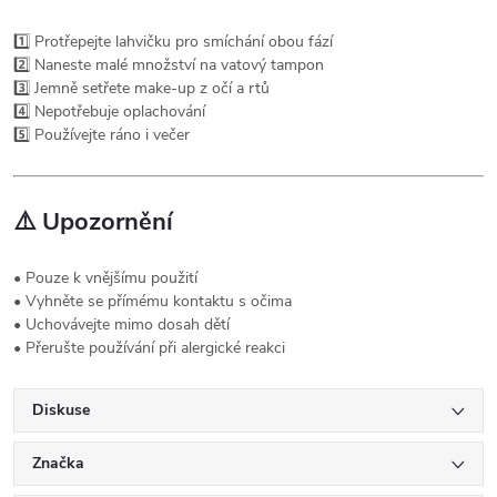
1️⃣ Protřepejte lahvičku pro smíchání obou fází
2️⃣ Naneste malé množství na vatový tampon
3️⃣ Jemně setřete make-up z očí a rtů
4️⃣ Nepotřebuje oplachování
5️⃣ Používejte ráno i večer
⚠️
Upozornění
• Pouze k vnějšímu použití
• Vyhněte se přímému kontaktu s očima
• Uchovávejte mimo dosah dětí
• Přerušte používání při alergické reakci
Diskuse
Značka