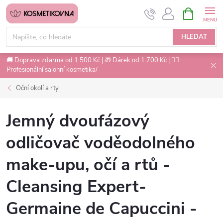
Přejít
NÁKUPNÍ
na
KOŠÍK
obsah
HLEDAT
🚚 Doprava zdarma od 1 500 Kč | 🎁 Dárek od 1 700 Kč | 💇‍♀️
Profesionální salonní kosmetika/
Oční okolí a rty
Jemný dvoufázový
odličovač voděodolného
make-upu, očí a rtů -
Cleansing Expert-
Germaine de Capuccini -