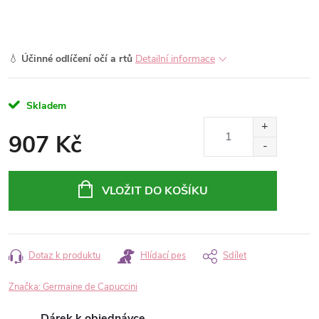
💧
Účinné odlíčení očí a rtů
Detailní informace
Skladem
907 Kč
Měrná
cena:
VLOŽIT DO KOŠÍKU
Dotaz k produktu
Hlídací pes
Sdílet
Značka:
Germaine de Capuccini
Dárek k objednávce