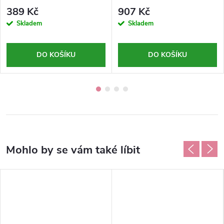
odumřelých buněk - Cleansing
Cleansing Expert - Germaine
makovými semínky
pro normální a smíšenou pleť
389 Kč
907 Kč
Expert - Germaine de
de Capuccini-150ml
Skladem
Skladem
Capuccini-15g
DO KOŠÍKU
DO KOŠÍKU