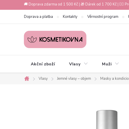
Přejít
🚚 Doprava zdarma od 1 500 Kč | 🎁 Dárek od 1 700 Kč | 💇‍♀️ Pr
na
Doprava a platba
Kontakty
Věrnostní program
obsah
Akční zboží
Vlasy
Muži
Vlasy
Jemné vlasy – objem
Masky a kondicio
Domů