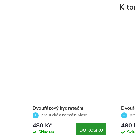
K to
pro
Dvoufázový hydratační
Dvouf
kondicionér-pro suché a
barve
o normální
pro suché a normální vlasy
pro
EQUAVE -
 ✨
normální vlasy-EQUAVE-Revlon
Profe
vlasy
480 Kč
480 
Professional-200ml
KOŠÍKU
DO KOŠÍKU
Skladem
Skl