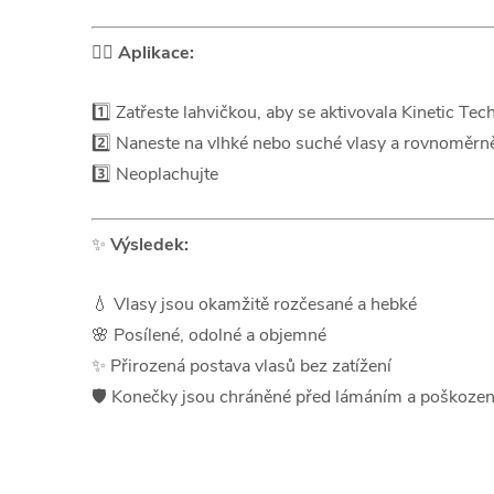
💆‍♀️
Aplikace:
1️⃣ Zatřeste lahvičkou, aby se aktivovala Kinetic T
2️⃣ Naneste na vlhké nebo suché vlasy a rovnoměrn
3️⃣ Neoplachujte
✨
Výsledek:
💧 Vlasy jsou okamžitě rozčesané a hebké
🌸 Posílené, odolné a objemné
✨ Přirozená postava vlasů bez zatížení
🛡️ Konečky jsou chráněné před lámáním a poškoze