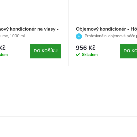
ový kondicionér na vlasy -
Objemový kondicionér - Hö
e - Echosline - 1000 ml
Björk - 750ml
lume, 1000 ml
Profesionální objemová péče 
jemné vlasy
Kč
956 Kč
DO KOŠÍKU
DO KO
adem
Skladem