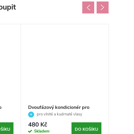
oupit
o
Dvoufázový kondicionér pro
Dvoufáz
AVE-
vlnité a kudrnaté vlasy-EQUAVE-
kondici
pro vlnité a kudrnaté vlasy
pro s
l
Revlon Professional-200ml
normáln
480 Kč
766 K
Profess
ŠÍKU
DO KOŠÍKU
Skladem
Sklad