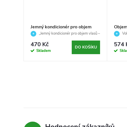
Jemný kondicionér pro objem
Objem
vlasů-RE/START-Volume-Revlon
Volum
„Jemný kondicionér pro objem vlasů –
Vo
Professional-200ml
RE/START Volume“
470 Kč
574 
DO KOŠÍKU
Skladem
Skl