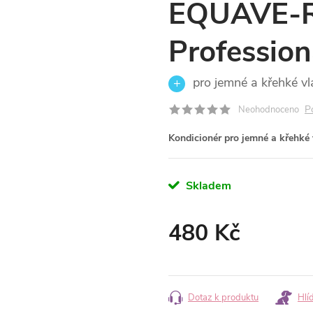
EQUAVE-R
Professio
pro jemné a křehké vl
P
Neohodnoceno
Kondicionér pro jemné a křehké 
Skladem
480 Kč
Měrná
cena:
Dotaz k produktu
Hlí