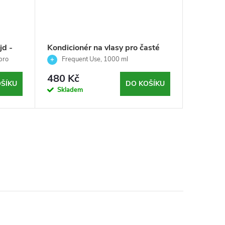
jd -
Kondicionér na vlasy pro časté
použití - Frequent use -
pro
Frequent Use, 1000 ml
Echosline - 1000ml
480 Kč
ŠÍKU
DO KOŠÍKU
Skladem