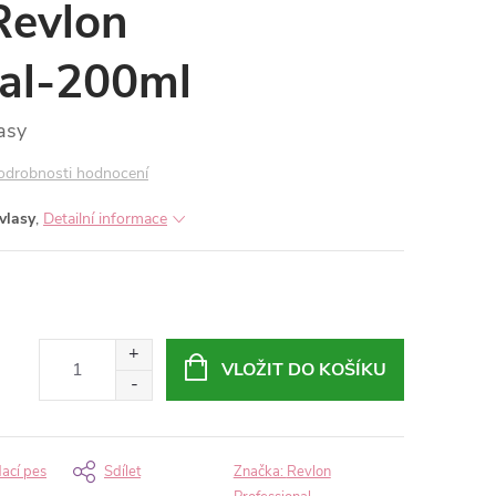
evlon
nal-200ml
asy
odrobnosti hodnocení
vlasy
,
Detailní informace
VLOŽIT DO KOŠÍKU
dací pes
Sdílet
Značka:
Revlon