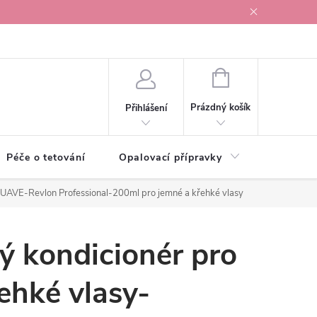
r v Ostravě
NÁKUPNÍ
KOŠÍK
Prázdný košík
Přihlášení
Péče o tetování
Opalovací přípravky
Vonné s
EQUAVE-Revlon Professional-200ml
pro jemné a křehké vlasy
ý kondicionér pro
ehké vlasy-