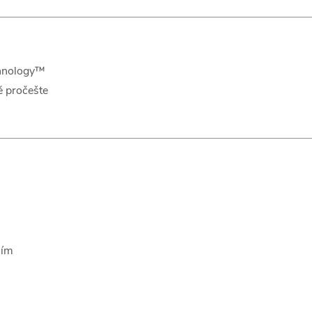
echnology™
ě pročešte
ním