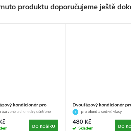
muto produktu doporučujeme ještě dok
ázový kondicionér pro
Dvoufázový kondicionér pr
né vlasy-EQUAVE-Revlon
blond a šedivé vlasy-EQU
 barvené a chemicky ošetřené
pro blond a šedivé vlasy
ssional-200ml
Revlon Professional-200m
Kč
480 Kč
DO KOŠÍKU
DO KO
adem
Skladem