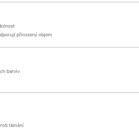
dolnost
odporují přirozený objem
ých barviv
proti lámání