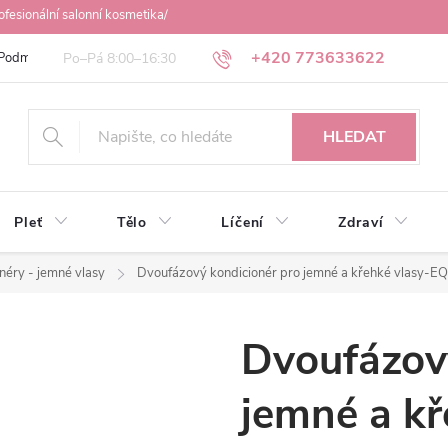
ofesionální salonní kosmetika/
+420 773633622
Podmínky ochrany osobních údajů
Obchodní podmínky
Osobní odbě
HLEDAT
Pleť
Tělo
Líčení
Zdraví
néry - jemné vlasy
Dvoufázový kondicionér pro jemné a křehké vlasy-
Dvoufázov
jemné a kř