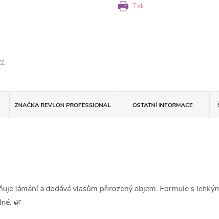
Tisk
č.
ZNAČKA
REVLON PROFESSIONAL
OSTATNÍ INFORMACE
aňuje lámání a dodává vlasům přirozený objem. Formule s lehký
lné. 🌿