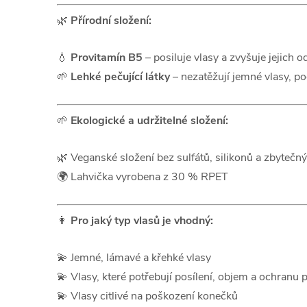
🌿
Přírodní složení:
💧
Provitamín B5
– posiluje vlasy a zvyšuje jejich o
🌱
Lehké pečující látky
– nezatěžují jemné vlasy, p
🌱
Ekologické a udržitelné složení:
🌿 Veganské složení bez sulfátů, silikonů a zbytečn
🌍 Lahvička vyrobena z 30 % RPET
👩
Pro jaký typ vlasů je vhodný:
💫 Jemné, lámavé a křehké vlasy
💫 Vlasy, které potřebují posílení, objem a ochranu 
💫 Vlasy citlivé na poškození konečků