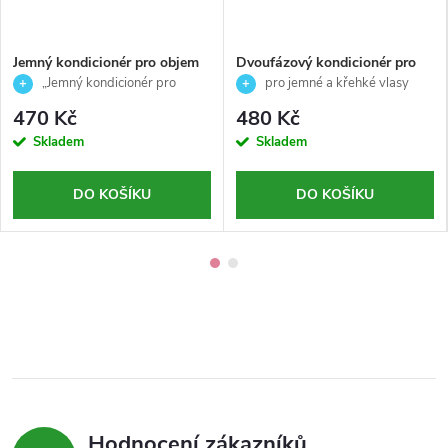
Jemný kondicionér pro objem
Dvoufázový kondicionér pro
vlasů-RE/START-Volume-
jemné a křehké vlasy-
„Jemný kondicionér pro
pro jemné a křehké vlasy
Revlon Professional-200ml
EQUAVE-Revlon Professional-
objem vlasů – RE/START Volume“
470 Kč
480 Kč
200ml
Skladem
Skladem
DO KOŠÍKU
DO KOŠÍKU
Hodnocení zákazníků