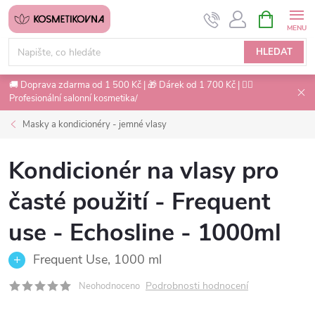
Přejít
NÁKUPNÍ
na
KOŠÍK
obsah
HLEDAT
🚚 Doprava zdarma od 1 500 Kč | 🎁 Dárek od 1 700 Kč | 💇‍♀️
Profesionální salonní kosmetika/
Masky a kondicionéry - jemné vlasy
Kondicionér na vlasy pro
časté použití - Frequent
use - Echosline - 1000ml
Frequent Use, 1000 ml
Podrobnosti hodnocení
Neohodnoceno