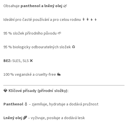
Obsahuje
panthenol a lněný olej
🌿
Ideální pro časté používání a pro celou rodinu 👨‍👩‍👧‍👦
95 % složek přírodního původu 🌱
95 % biologicky odbouratelných složek ♻️
BEZ:
SLES, SLS ❌
100 % veganské a cruelty-free 🐇
💎 Klíčové přísady (přírodní složky):
Panthenol 💧
– zjemňuje, hydratuje a dodává pružnost
Lněný olej 🌾
– vyživuje, posiluje a dodává lesk