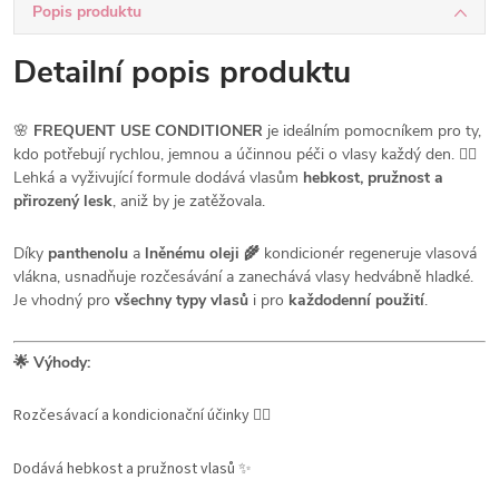
Popis produktu
Detailní popis produktu
🌸
FREQUENT USE CONDITIONER
je ideálním pomocníkem pro ty,
kdo potřebují rychlou, jemnou a účinnou péči o vlasy každý den. 💆‍♀️
Lehká a vyživující formule dodává vlasům
hebkost, pružnost a
přirozený lesk
, aniž by je zatěžovala.
Díky
panthenolu
a
lněnému oleji 🌾
kondicionér regeneruje vlasová
vlákna, usnadňuje rozčesávání a zanechává vlasy hedvábně hladké.
Je vhodný pro
všechny typy vlasů
i pro
každodenní použití
.
🌟 Výhody:
Rozčesávací a kondicionační účinky 💆‍♀️
Dodává hebkost a pružnost vlasů ✨