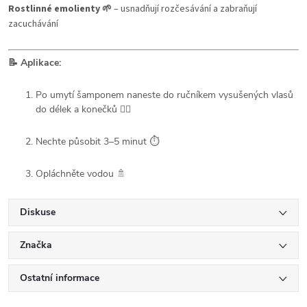
Rostlinné emolienty 🌱
– usnadňují rozčesávání a zabraňují
zacuchávání
📝 Aplikace:
Po umytí šamponem naneste do ručníkem vysušených vlasů
do délek a konečků 💆‍♀️
Nechte působit 3–5 minut ⏱️
Opláchněte vodou 🚿
Diskuse
Značka
Ostatní informace