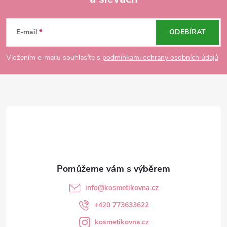
Z
á
E-mail
ODEBÍRAT
p
Vložením e-mailu souhlasíte s
podmínkami ochrany osobních údajů
a
t
í
info
@
kosmetikovna.cz
+420 773633622
kosmetikovna.cz