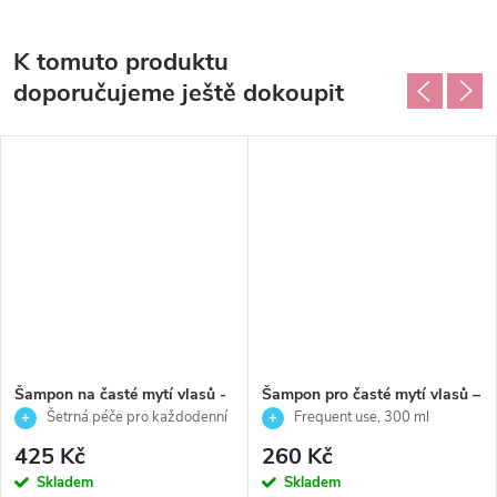
K tomuto produktu
doporučujeme ještě dokoupit
Šampon na časté mytí vlasů -
Šampon pro časté mytí vlasů –
šetrné čištění a hydratace -
šetrné čištění a hydratace -
Šetrná péče pro každodenní
Frequent use, 300 ml
Frequent use - Echosline -
Frequent use - Echosline - 300
mytí vlasů
425 Kč
260 Kč
1000ml
ml
Skladem
Skladem