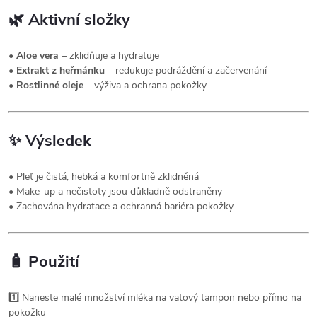
🌿
Aktivní složky
•
Aloe vera
– zklidňuje a hydratuje
•
Extrakt z heřmánku
– redukuje podráždění a začervenání
•
Rostlinné oleje
– výživa a ochrana pokožky
✨
Výsledek
• Pleť je čistá, hebká a komfortně zklidněná
• Make-up a nečistoty jsou důkladně odstraněny
• Zachována hydratace a ochranná bariéra pokožky
🧴
Použití
1️⃣ Naneste malé množství mléka na vatový tampon nebo přímo na
pokožku