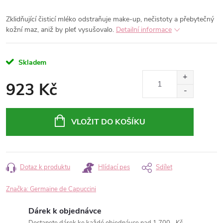
Zklidňující čisticí mléko odstraňuje make-up, nečistoty a přebytečný
kožní maz, aniž by pleť vysušovalo.
Detailní informace
Skladem
923 Kč
Měrná
cena:
VLOŽIT DO KOŠÍKU
Dotaz k produktu
Hlídací pes
Sdílet
Značka:
Germaine de Capuccini
Dárek k objednávce