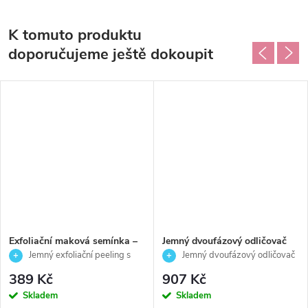
K tomuto produktu
doporučujeme ještě dokoupit
Exfoliační maková semínka –
Jemný dvoufázový odličovač
jemný peeling pro odstranění
voděodolného make-upu, očí a
Jemný exfoliační peeling s
Jemný dvoufázový odličovač
odumřelých buněk - Cleansing
rtů - Cleansing Expert-
makovými semínky
očí a rtů
389 Kč
907 Kč
Expert - Germaine de
Germaine de Capuccini -
Skladem
Skladem
Capuccini-15g
150ml