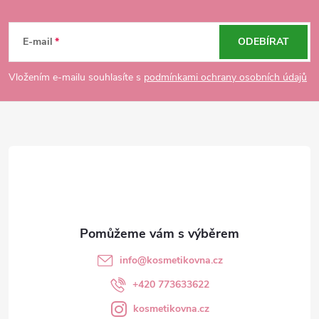
Z
á
E-mail
ODEBÍRAT
p
Vložením e-mailu souhlasíte s
podmínkami ochrany osobních údajů
a
t
í
info
@
kosmetikovna.cz
+420 773633622
kosmetikovna.cz