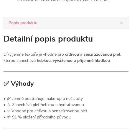
Dostanete dárek ke každé objednávce nad 1.700,- Kč.
Popis produktu
Detailní popis produktu
Díky jemné textuře je vhodné pro
citlivou a senzitizovanou pleť
,
kterou zanechává
hebkou, vyváženou a příjemně hladkou
.
✅
Výhody
• 🌿 Jemně odstraňuje make-up a nečistoty
• 💧 Zanechává pleť hebkou a hydratovanou
• ✨ Vhodné pro citlivou a senzitizovanou pleť
• 🌱 91 % složení přírodního původu