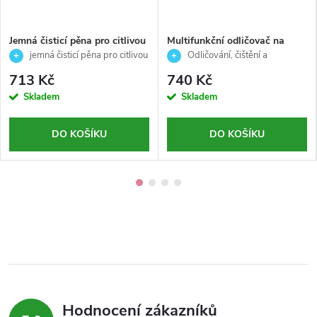
Jemná čisticí pěna pro citlivou
Multifunkční odličovač na
pleť, oči i rty - Delicate Foam
obličej 3 v 1 pro citlivou pleť -
jemná čisticí pěna pro citlivou
Odličování, čištění a
Cleanser - Décaar - 150ml
Goji- Casmara- 150ml
pleť, oči i rty
hydratace pro citlivou ple
713 Kč
740 Kč
Skladem
Skladem
DO KOŠÍKU
DO KOŠÍKU
Hodnocení zákazníků