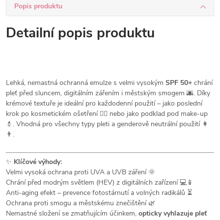
Popis produktu
Detailní popis produktu
Lehká, nemastná ochranná emulze s velmi vysokým
SPF 50+
chrání
pleť před sluncem, digitálním zářením i městským smogem 🌆. Díky
krémové textuře je ideální pro každodenní použití – jako poslední
krok po kosmetickém ošetření 💆‍♀️ nebo jako podklad pod make-up
💄. Vhodná pro všechny typy pleti a genderově neutrální použití 👩
👨.
✨
Klíčové výhody:
Velmi vysoká ochrana proti UVA a UVB záření 🌞
Chrání před modrým světlem (HEV) z digitálních zařízení 💻📱
Anti-aging efekt – prevence fotostárnutí a volných radikálů ⏳
Ochrana proti smogu a městskému znečištění 🌿
Nemastné složení se zmatňujícím účinkem,
opticky vyhlazuje pleť