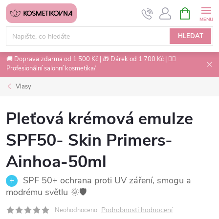
Přejít
NÁKUPNÍ
na
KOŠÍK
obsah
HLEDAT
🚚 Doprava zdarma od 1 500 Kč | 🎁 Dárek od 1 700 Kč | 💇‍♀️
Profesionální salonní kosmetika/
Vlasy
Pleťová krémová emulze
SPF50- Skin Primers-
Ainhoa-50ml
SPF 50+ ochrana proti UV záření, smogu a
modrému světlu 🌞🛡️
Podrobnosti hodnocení
Neohodnoceno