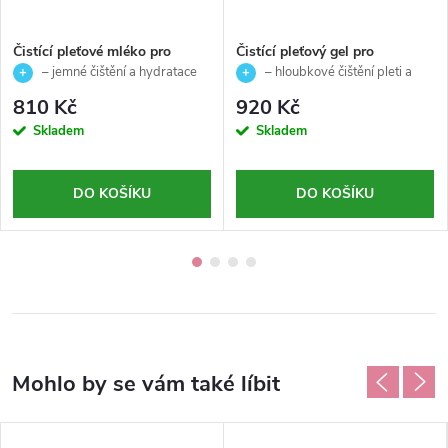
Čistící pleťové mléko pro
Čistící pleťový gel pro
normální a suchou pleť - Skin
smíšenou až mastnou pleť-
– jemné čištění a hydratace
– hloubkové čištění pleti a
Primers - Ainhoa - 350 ml
Skin Primers - Ainhoa - 350
pleti
odstranění nečistot
810 Kč
920 Kč
ml
Skladem
Skladem
DO KOŠÍKU
DO KOŠÍKU