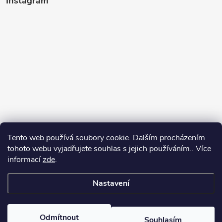
Instagram
Tento web používá soubory cookie. Dalším procházením
tohoto webu vyjadřujete souhlas s jejich používáním.. Více
informací
zde
.
Sledovat na Instagramu
Nastavení
Copyright 2026
Kosmetikovna
. Všechna práva vyhrazena.
Odmítnout
Souhlasím