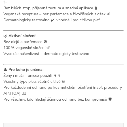
✨
Bez bílých stop, příjemná textura a snadná aplikace 🧴
Veganská receptura – bez parfemace a živočišných složek 🌱
Dermatologicky testováno ✔️, vhodné i pro citlivou pleť
🌿
Aktivní složení:
Bez olejů a parfemace 🚫
100 % veganské složení 🌱
Vysoká snášenlivost – dermatologicky testováno
👤
Pro koho je určena:
Ženy i muži – unisex použití 👩👨
Všechny typy pleti, včetně citlivé 🌸
Pro každodenní ochranu po kosmetickém ošetření (např. procedury
AINHOA) 💆‍♀️
Pro všechny, kdo hledají účinnou ochranu bez kompromisů 🛡️