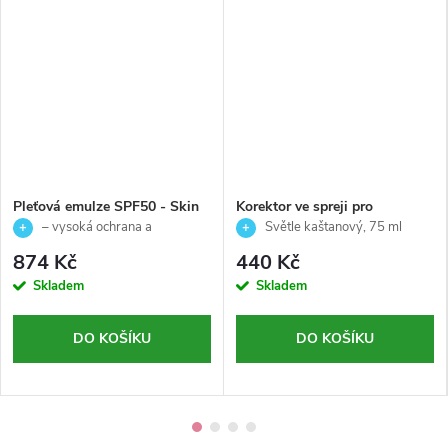
Pleťová emulze SPF50 - Skin
Korektor ve spreji pro
Primers -Ainhoa - 50ml
okamžité zakrytí odrostů -
– vysoká ochrana a
Světle kaštanový, 75 ml
SVĚTLE KAŠTANOVÝ -
hydratace pleti
874 Kč
440 Kč
Echosline - 75 ml
Skladem
Skladem
DO KOŠÍKU
DO KOŠÍKU