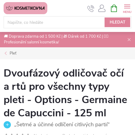
Přejít
NÁKUPNÍ
na
KOŠÍK
obsah
HLEDAT
🚚 Doprava zdarma od 1 500 Kč | 🎁 Dárek od 1 700 Kč | 💇‍♀️
Profesionální salonní kosmetika/
Pleť
Dvoufázový odličovač očí
a rtů pro všechny typy
pleti - Options - Germaine
de Capuccini - 125 ml
„Šetrné a účinné odlíčení citlivých partií“