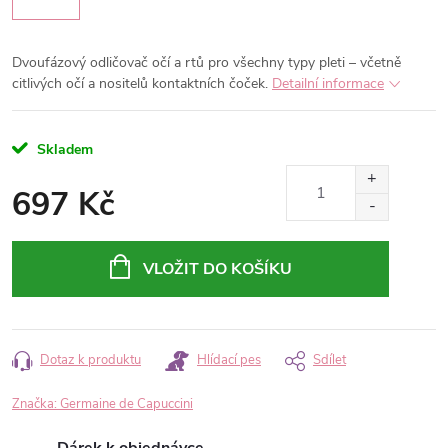
Dvoufázový odličovač očí a rtů pro všechny typy pleti – včetně
citlivých očí a nositelů kontaktních čoček.
Detailní informace
Skladem
697 Kč
Měrná
cena:
VLOŽIT DO KOŠÍKU
Dotaz k produktu
Hlídací pes
Sdílet
Značka:
Germaine de Capuccini