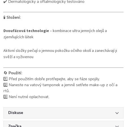
✔️ Dermatologicky a oftalmologicky testováno
🧪
Složení:
Dvoufázová technologie
– kombinace ultra jemných olejů a
zjemňujících látek
Aktivní složky pečují o jemnou pokožku očního okolí a zanechávají ji
svěží a vyživenou
🔄
Použití:
1️⃣ Před použitím dobře protřepejte, aby se fáze spojily.
2️⃣ Naneste na vatový tamponek a jemně setřete make-up z očí a
rtů.
3️⃣ Není nutné oplachovat.
Diskuse
Značka