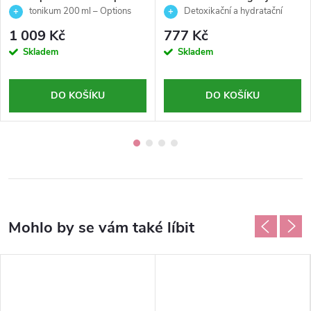
mastnou a smíšenou pleť -
maska pro hydrataci pleti -
tonikum 200 ml – Options
Detoxikační a hydratační
Options - Germaine de
Options - Germaine de
pleťová maska
1 009 Kč
777 Kč
Capuccini - 200 ml
Capuccini - 50ml
Skladem
Skladem
DO KOŠÍKU
DO KOŠÍKU