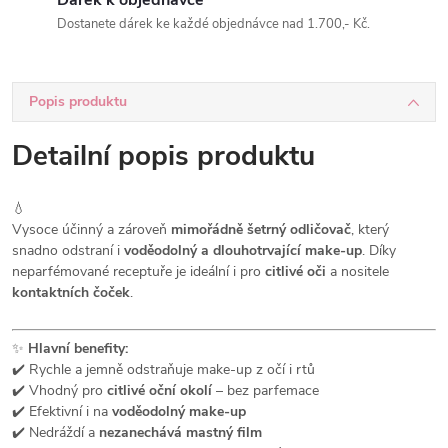
Dárek k objednávce
Dostanete dárek ke každé objednávce nad 1.700,- Kč.
Popis produktu
Detailní popis produktu
💧
Vysoce účinný a zároveň
mimořádně šetrný odličovač
, který
snadno odstraní i
voděodolný a dlouhotrvající make-up
. Díky
neparfémované receptuře je ideální i pro
citlivé oči
a nositele
kontaktních čoček
.
✨
Hlavní benefity:
✔️ Rychle a jemně odstraňuje make-up z očí i rtů
✔️ Vhodný pro
citlivé oční okolí
– bez parfemace
✔️ Efektivní i na
voděodolný make-up
✔️ Nedráždí a
nezanechává mastný film