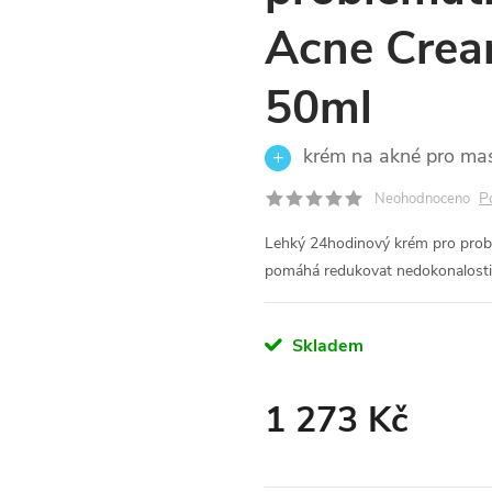
Acne Crea
50ml
krém na akné pro mas
P
Neohodnoceno
Lehký 24hodinový krém pro proble
pomáhá redukovat nedokonalosti b
Skladem
1 273 Kč
Měrná
cena: