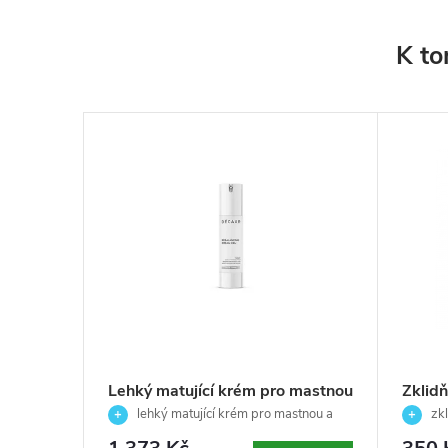
K to
–22 %
 krém -
Lehký matující krém pro mastnou
Zklidň
ml
a problematickou pleť -
podrá
sličujícím
lehký matující krém pro mastnou a
zkl
 a mastnou
Rebalancing Cream 24hr-
problematickou pleť
Mask 
podrážd