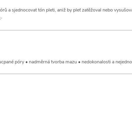
 a sjednocovat tón pleti, aniž by pleť zatěžoval nebo vysušoval.
 ✨
ucpané póry • nadměrná tvorba mazu • nedokonalosti a nejednot