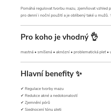
Pomáhá regulovat tvorbu mazu, zjemňovat vzhled pórů
pro denní i noční použití a je oblíbený také u mužů.
Pro koho je vhodný 👌
mastná • smíšená • aknózní • problematická pleť • 
Hlavní benefity ✨
✔ Regulace tvorby mazu
✔ Redukce akné a nedokonalostí
✔ Zjemnění pórů
✔ Sjednocení tónu pleti