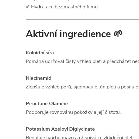
✔ Hydratace bez mastného filmu
Aktivní ingredience 🌱
Koloidní síra
Pomáhá udržovat čistý vzhled pleti a předcházet n
Niacinamid
Zlepšuje vzhled pórů, sjednocuje tón pleti a posiluje
Piroctone Olamine
Podporuje rovnováhu pokožky a její čistotu.
Potassium Azeloyl Diglycinate
Reguluje tvorbu mazu a přispívá ke zklidnění pleti.