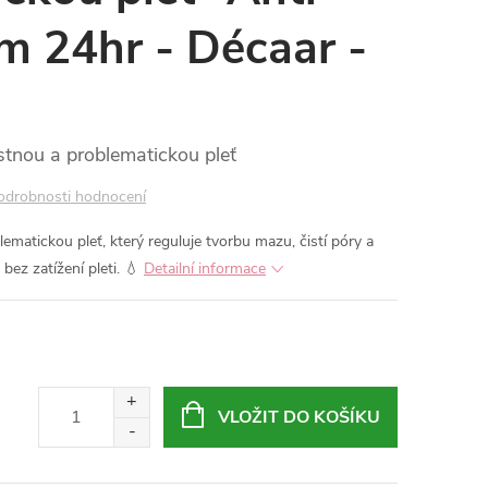
m 24hr - Décaar -
tnou a problematickou pleť
odrobnosti hodnocení
matickou pleť, který reguluje tvorbu mazu, čistí póry a
ez zatížení pleti. 💧
Detailní informace
VLOŽIT DO KOŠÍKU