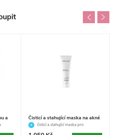
oupit
ou a
Čisticí a stahující maska na akné
Sérum n
g
- Anti-Acne Antiseptic Mask -
nedokon
a
čisticí a stahující maska pro
sérum
Décaar - 50ml
problematickou a aknózní pleť
Serum -
pleti