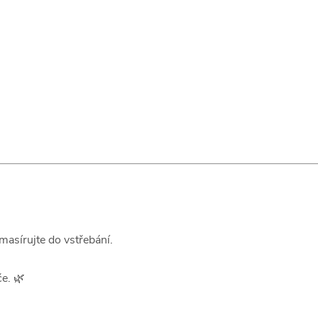
masírujte do vstřebání.
e. 🌿