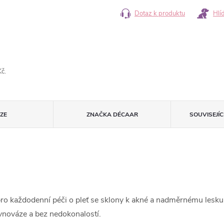
Dotaz k produktu
Hlí
č.
ZE
ZNAČKA
DÉCAAR
SOUVISEJÍ
o každodenní péči o pleť se sklony k akné a nadměrnému lesku. K
ovnováze a bez nedokonalostí.