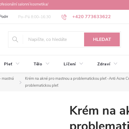
ofesionální salonní kosmetika/
+420 773633622
Podmínky ochrany osobních údajů
Obchodní podmínky
Osobní odbě
HLEDAT
Pleť
Tělo
Líčení
Zdraví
– mastná
Krém na akné pro mastnou a problematickou pleť -Anti Acne 
problematickou pleť
Krém na a
problemati