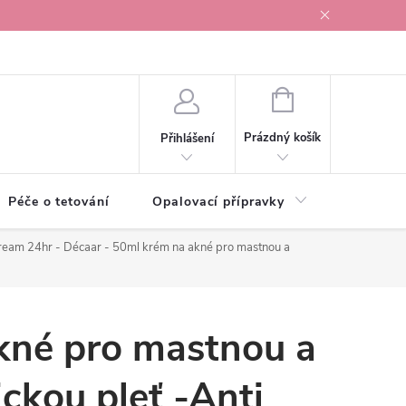
r v Ostravě
NÁKUPNÍ
KOŠÍK
Prázdný košík
Přihlášení
Péče o tetování
Opalovací přípravky
Vonné s
Cream 24hr - Décaar - 50ml
krém na akné pro mastnou a
kné pro mastnou a
ckou pleť -Anti