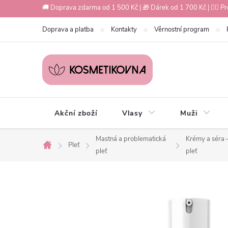
Přejít
🚚 Doprava zdarma od 1 500 Kč | 🎁 Dárek od 1 700 Kč | 💇‍♀️ Pr
na
Doprava a platba
Kontakty
Věrnostní program
obsah
Akční zboží
Vlasy
Muži
Mastná a problematická
Krémy a séra 
Pleť
Domů
pleť
pleť