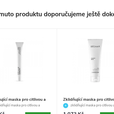
muto produktu doporučujeme ještě dok
ující maska pro citlivou a
Zklidňující maska pro citliv
žděnou pleť -Calming
podrážděnou pleť -Calmin
idňující maska pro citlivou a
zklidňující maska pro citlivou 
- Décaar - 20ml
ěnou pleť
Mask - Décaar - 50ml
podrážděnou pleť ✨