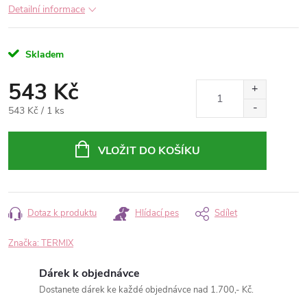
Detailní informace
Skladem
543 Kč
Měrná
543 Kč / 1 ks
cena:
VLOŽIT DO KOŠÍKU
Dotaz k produktu
Hlídací pes
Sdílet
Značka:
TERMIX
Dárek k objednávce
Dostanete dárek ke každé objednávce nad 1.700,- Kč.