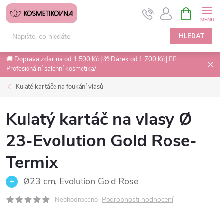
Přejít
NÁKUPNÍ
na
KOŠÍK
obsah
HLEDAT
🚚 Doprava zdarma od 1 500 Kč | 🎁 Dárek od 1 700 Kč | 💇‍♀️
Profesionální salonní kosmetika/
Kulaté kartáče na foukání vlasů
Kulatý kartáč na vlasy Ø
23-Evolution Gold Rose-
Termix
Ø23 cm, Evolution Gold Rose
Podrobnosti hodnocení
Neohodnoceno