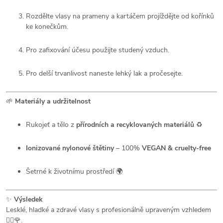
Rozdělte vlasy na prameny a kartáčem projíždějte od kořínků
ke konečkům.
Pro zafixování účesu použijte studený vzduch.
Pro delší trvanlivost naneste lehký lak a pročesejte.
🌱
Materiály a udržitelnost
Rukojeť a tělo z
přírodních a recyklovaných materiálů
♻️
Ionizované nylonové štětiny
– 100%
VEGAN & cruelty-free
Šetrné k životnímu prostředí 🌍
✨
Výsledek
Lesklé, hladké a zdravé vlasy s profesionálně upraveným vzhledem
💇‍♀️🌹.