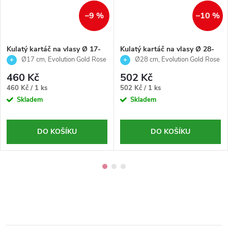
–9 %
–10 %
Kulatý kartáč na vlasy Ø 17-
Kulatý kartáč na vlasy Ø 28-
Evolution Gold Rose-Termix
Evolution Gold Rose-Termix
Ø17 cm, Evolution Gold Rose
Ø28 cm, Evolution Gold Rose
460 Kč
502 Kč
Měrná
Měrná
460 Kč / 1 ks
502 Kč / 1 ks
cena:
cena:
Skladem
Skladem
DO KOŠÍKU
DO KOŠÍKU