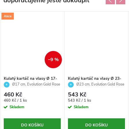
doporučujeme ještě dokoupit
Akce
–9 %
Kulatý kartáč na vlasy Ø 17-
Kulatý kartáč na vlasy Ø 23-
Evolution Gold Rose-Termix
Evolution Gold Rose-Termix
Ø17 cm, Evolution Gold Rose
Ø23 cm, Evolution Gold Rose
460 Kč
543 Kč
Měrná
Měrná
460 Kč / 1 ks
543 Kč / 1 ks
cena:
cena:
Skladem
Skladem
DO KOŠÍKU
DO KOŠÍKU