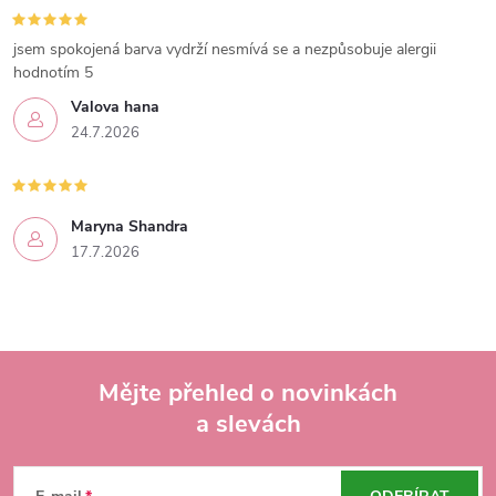
jsem spokojená barva vydrží nesmívá se a nezpůsobuje alergii
hodnotím 5
Valova hana
24.7.2026
Maryna Shandra
17.7.2026
Mějte přehled o novinkách
a slevách
Z