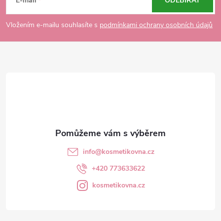
á
E-mail
ODEBÍRAT
p
Vložením e-mailu souhlasíte s
podmínkami ochrany osobních údajů
a
t
í
info
@
kosmetikovna.cz
+420 773633622
kosmetikovna.cz