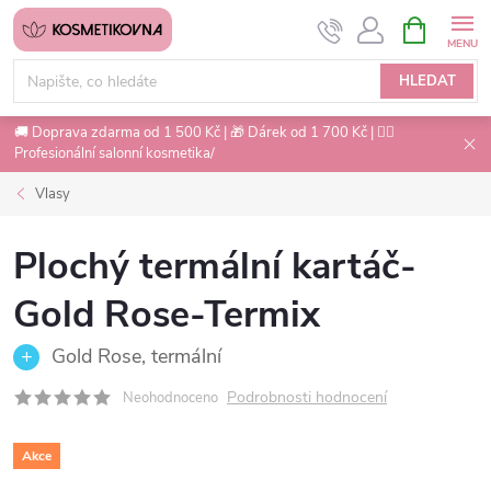
Přejít
NÁKUPNÍ
na
KOŠÍK
obsah
HLEDAT
🚚 Doprava zdarma od 1 500 Kč | 🎁 Dárek od 1 700 Kč | 💇‍♀️
Profesionální salonní kosmetika/
Vlasy
Plochý termální kartáč-
Gold Rose-Termix
Gold Rose, termální
Podrobnosti hodnocení
Neohodnoceno
Akce