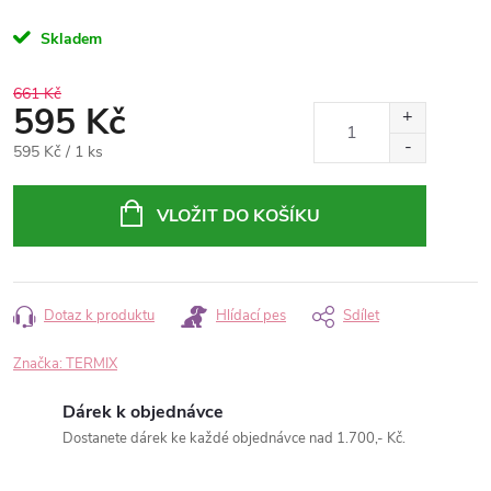
Skladem
661 Kč
595 Kč
Měrná
595 Kč / 1 ks
cena:
VLOŽIT DO KOŠÍKU
Dotaz k produktu
Hlídací pes
Sdílet
Značka:
TERMIX
Dárek k objednávce
Dostanete dárek ke každé objednávce nad 1.700,- Kč.