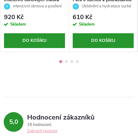
pro posílení vlasových vazeb-
vlasovou pokožku - Rena -
intenzivní obnova a posílení
Uklidnění a hydratace suché
RE/START-BOND REPAIR-
Björk - 200 ml
vlasových vazeb
vlasové pokožky
920 Kč
610 Kč
Revlon Professional-500ml
Skladem
Skladem
DO KOŠÍKU
DO KOŠÍKU
Hodnocení zákazníků
5,0
18 hodnocení
Zobrazit recenze