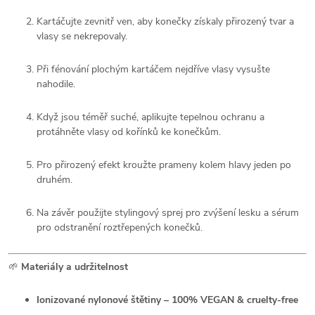
Kartáčujte zevnitř ven, aby konečky získaly přirozený tvar a
vlasy se nekrepovaly.
Při fénování plochým kartáčem nejdříve vlasy vysušte
nahodile.
Když jsou téměř suché, aplikujte tepelnou ochranu a
protáhněte vlasy od kořínků ke konečkům.
Pro přirozený efekt kroužte prameny kolem hlavy jeden po
druhém.
Na závěr použijte stylingový sprej pro zvýšení lesku a sérum
pro odstranění roztřepených konečků.
🌱
Materiály a udržitelnost
Ionizované nylonové štětiny – 100% VEGAN & cruelty-free