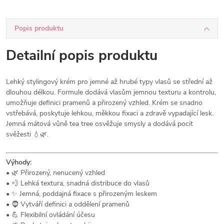
Popis produktu
Detailní popis produktu
Lehký stylingový krém pro jemné až hrubé typy vlasů se střední až
dlouhou délkou. Formule dodává vlasům jemnou texturu a kontrolu,
umožňuje definici pramenů a přirozený vzhled. Krém se snadno
vstřebává, poskytuje lehkou, měkkou fixaci a zdravě vypadající lesk.
Jemná mátová vůně tea tree osvěžuje smysly a dodává pocit
svěžesti 💧🌿.
Výhody:
• 🌿 Přirozený, nenucený vzhled
• 💨 Lehká textura, snadná distribuce do vlasů
• ✨ Jemná, poddajná fixace s přirozeným leskem
• 🧔 Vytváří definici a oddělení pramenů
• 💪 Flexibilní ovládání účesu