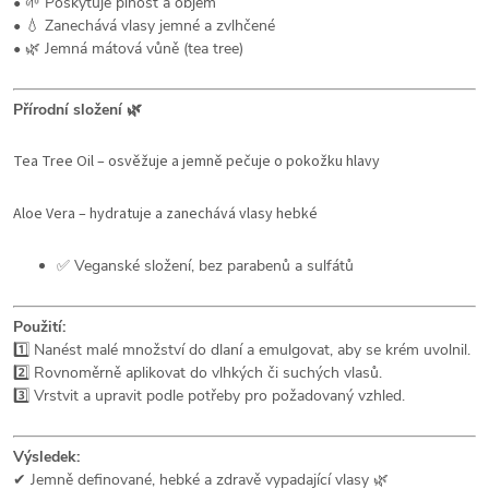
• 🌱 Poskytuje plnost a objem
• 💧 Zanechává vlasy jemné a zvlhčené
• 🌿 Jemná mátová vůně (tea tree)
Přírodní složení 🌿
Tea Tree Oil – osvěžuje a jemně pečuje o pokožku hlavy
Aloe Vera – hydratuje a zanechává vlasy hebké
✅ Veganské složení, bez parabenů a sulfátů
Použití:
1️⃣ Nanést malé množství do dlaní a emulgovat, aby se krém uvolnil.
2️⃣ Rovnoměrně aplikovat do vlhkých či suchých vlasů.
3️⃣ Vrstvit a upravit podle potřeby pro požadovaný vzhled.
Výsledek:
✔ Jemně definované, hebké a zdravě vypadající vlasy 🌿