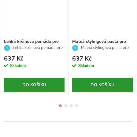
Lehká krémová pomáda pro
Matná stylingová pasta pro
přirozený vzhled vlasů-
střední fixaci vlasů-Styling-
Lehká krémová pomáda pro
Matná stylingová pasta pro
Styling-American crew-85g
American crew-85g
přirozený vzhled vlasů 85 g
střední fixaci vlasů 85 g
637 Kč
637 Kč
Skladem
Skladem
DO KOŠÍKU
DO KOŠÍKU