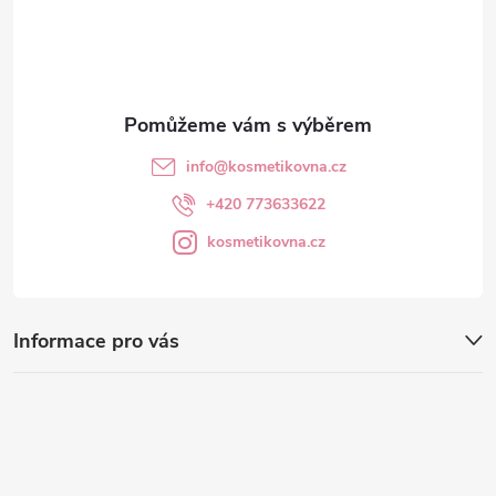
í
info
@
kosmetikovna.cz
+420 773633622
kosmetikovna.cz
Informace pro vás