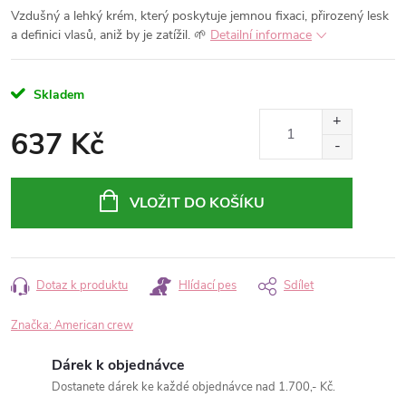
Vzdušný a lehký krém, který poskytuje jemnou fixaci, přirozený lesk
a definici vlasů, aniž by je zatížil. 🌱
Detailní informace
Skladem
637 Kč
Měrná
cena:
VLOŽIT DO KOŠÍKU
Dotaz k produktu
Hlídací pes
Sdílet
Značka:
American crew
Dárek k objednávce
Dostanete dárek ke každé objednávce nad 1.700,- Kč.