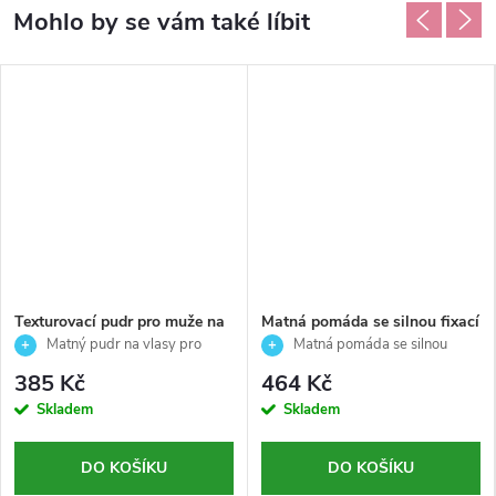
Texturovací pudr pro muže na
Matná pomáda se silnou fixací
objem a tvar vlasů – Matte
pro nedbalý, volný a
Matný pudr na vlasy pro
Matná pomáda se silnou
powder – Reuzel - 15 g
rozcuchaný styl vlasů - Reuzel
objem a tvar
fixací pro volný styl
385 Kč
464 Kč
- 95g
Skladem
Skladem
DO KOŠÍKU
DO KOŠÍKU