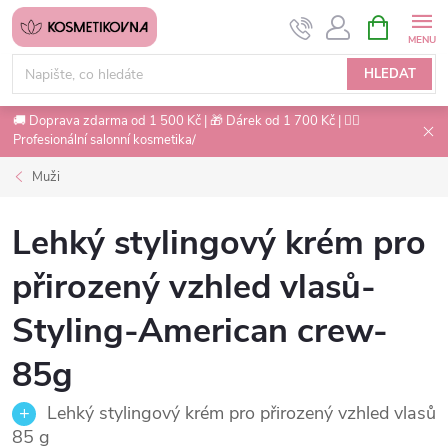
Přejít
NÁKUPNÍ
na
KOŠÍK
obsah
HLEDAT
🚚 Doprava zdarma od 1 500 Kč | 🎁 Dárek od 1 700 Kč | 💇‍♀️
Profesionální salonní kosmetika/
Muži
Lehký stylingový krém pro
přirozený vzhled vlasů-
Styling-American crew-
85g
Lehký stylingový krém pro přirozený vzhled vlasů
85 g