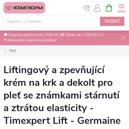
Přejít
NÁKUPNÍ
na
KOŠÍK
obsah
HLEDAT
🚚 Doprava zdarma od 1 500 Kč | 🎁 Dárek od 1 700 Kč | 💇‍♀️
Profesionální salonní kosmetika/
Pleť
Liftingový a zpevňující
krém na krk a dekolt pro
pleť se známkami stárnutí
a ztrátou elasticity -
Timexpert Lift - Germaine