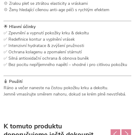
💠 Zralou pleť se ztrátou elasticity a vráskami
💠 Ženy hledající cílenou anti-age péči s rychlým efektem
🌟
Hlavní účinky
✅ Zpevnění a vypnutí pokožky krku & dekoltu
✅ Redefinice kontur a vyplnění vrásek
✅ Intenzivní hydratace & zvýšení pružnosti
✅ Ochrana kolagenu a zpomalení stárnutí
✅ Silná antioxidační ochrana & obnova buněk
✅ Bez pocitu nepříjemného napětí – vhodné i pro citlivou pokožku
🧴
Použití
Ráno a večer naneste na čistou pokožku krku a dekoltu.
Jemně vmasírujte směrem nahoru, dokud se krém plně nevstřebá.
K tomuto produktu
doporučujeme ještě dokoupit