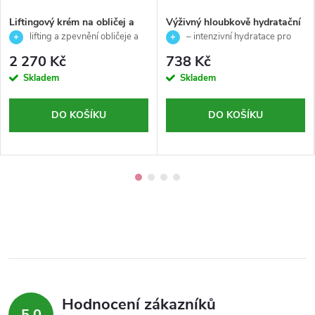
Liftingový krém na obličej a
Výživný hloubkově hydratační
krk pro normální a smíšenou
pleťový krém pro suchou a
lifting a zpevnění obličeje a
– intenzivní hydratace pro
pleť - Global Lift - Skeyndor -
dehydratovanou pleť - Hi-
krku
suchou a dehydratovanou pleť
2 270 Kč
738 Kč
50ml
luronic - Ainhoa - 50 ml
Skladem
Skladem
DO KOŠÍKU
DO KOŠÍKU
Hodnocení zákazníků
5,0