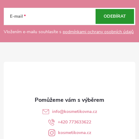
Z
á
E-mail
ODEBÍRAT
p
Vložením e-mailu souhlasíte s
podmínkami ochrany osobních údajů
a
t
í
info
@
kosmetikovna.cz
+420 773633622
kosmetikovna.cz