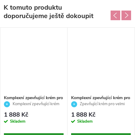
K tomuto produktu
doporučujeme ještě dokoupit
Komplexní zpevňující krém pro
Komplexní zpevňující krém pro
pleť s prvními až výraznějšími
velmi suchou pleť - Timexpert
Komplexní zpevňující krém
Zpevňující krém pro velmi
známkami stárnutí -
lift-Germaine de Capucinni- 50
pro všechny typy pleti
suchou pleť
1 888 Kč
1 888 Kč
Timexpert lift - Germaine de
ml
Skladem
Skladem
Capucinni- 50 ml