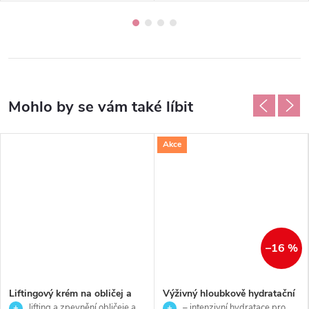
Akce
–16 %
Liftingový krém na obličej a
Výživný hloubkově hydratační
krk pro normální a smíšenou
pleťový krém pro suchou a
lifting a zpevnění obličeje a
– intenzivní hydratace pro