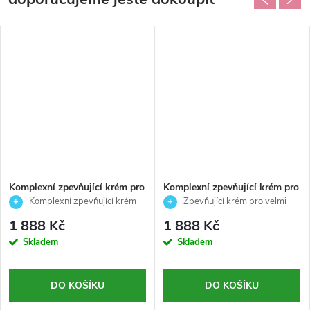
Komplexní zpevňující krém pro
Komplexní zpevňující krém pro
pleť s prvními až výraznějšími
velmi suchou pleť - Timexpert
Komplexní zpevňující krém
Zpevňující krém pro velmi
známkami stárnutí -
lift-Germaine de Capucinni- 50
pro všechny typy pleti
suchou pleť
1 888 Kč
1 888 Kč
Timexpert lift - Germaine de
ml
Skladem
Skladem
Capucinni- 50 ml
DO KOŠÍKU
DO KOŠÍKU