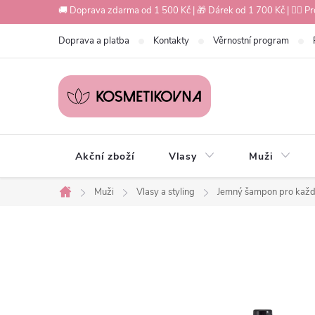
Přejít
🚚 Doprava zdarma od 1 500 Kč | 🎁 Dárek od 1 700 Kč | 💇‍♀️ Pr
na
Doprava a platba
Kontakty
Věrnostní program
obsah
Akční zboží
Vlasy
Muži
Muži
Vlasy a styling
Jemný šampon pro každo
Domů