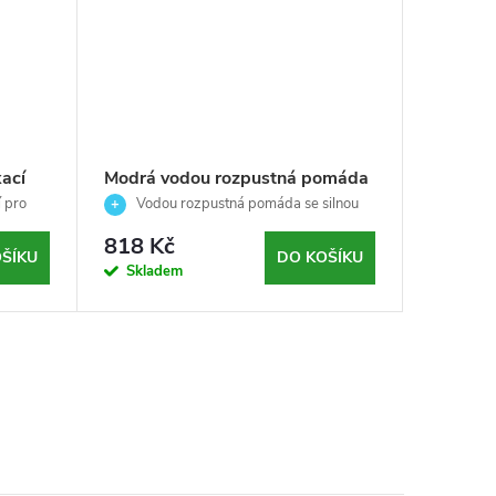
ací
Modrá vodou rozpustná pomáda
Matná s
chaný
pro muže se silnou fixací pro
střední 
 pro
Vodou rozpustná pomáda se silnou
Matná
všechny typy vlasů - Reuzel –
fixací
Americ
fixaci vla
818 Kč
637 K
340g
ŠÍKU
DO KOŠÍKU
Skladem
Sklad