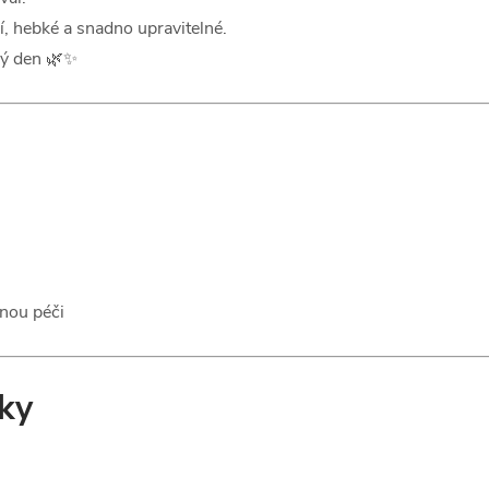
ží, hebké a snadno upravitelné.
lý den 🌿✨
rnou péči
nky