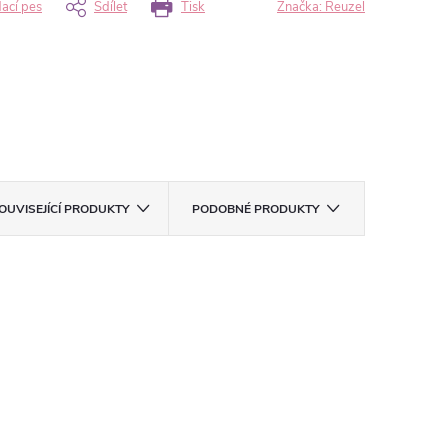
dací pes
Sdílet
Tisk
Značka:
Reuzel
OUVISEJÍCÍ PRODUKTY
PODOBNÉ PRODUKTY