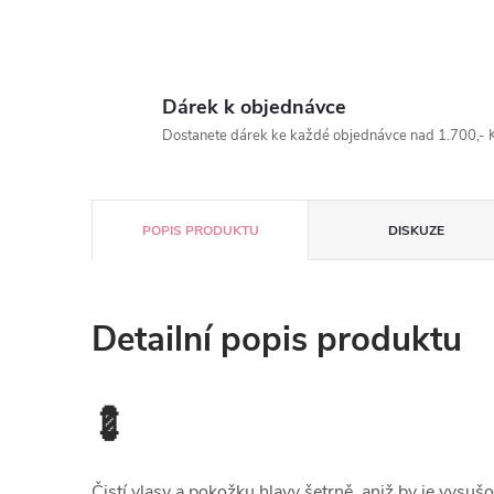
Dárek k objednávce
Dostanete dárek ke každé objednávce nad 1.700,- K
POPIS PRODUKTU
DISKUZE
Detailní popis produktu
💈
Čistí vlasy a pokožku hlavy šetrně, aniž by je vysušo