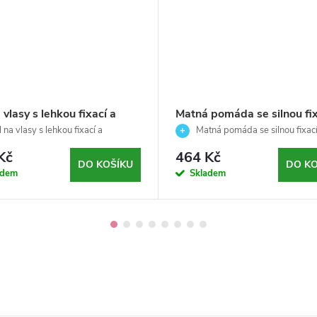
 vlasy s lehkou fixací a
Matná pomáda se silnou fix
zeným leskem-Styling-
pro nedbalý, volný a rozcu
 na vlasy s lehkou fixací a
Matná pomáda se silnou fixací
can crew-250ml
ným leskem 250 ml
styl vlasů - Reuzel - 95g
volný styl
Kč
464 Kč
DO KOŠÍKU
DO KO
adem
Skladem