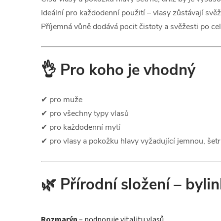
Ideální pro každodenní použití – vlasy zůstávají svě
Příjemná vůně dodává pocit čistoty a svěžesti po ce
👌 Pro koho je vhodný
✔ pro muže
✔ pro všechny typy vlasů
✔ pro každodenní mytí
✔ pro vlasy a pokožku hlavy vyžadující jemnou, šet
🌿 Přírodní složení – byli
Rozmarýn
– podporuje vitalitu vlasů