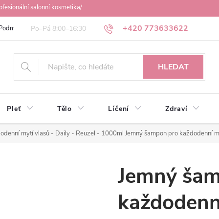
ofesionální salonní kosmetika/
+420 773633622
Podmínky ochrany osobních údajů
Obchodní podmínky
Osobní odbě
HLEDAT
Pleť
Tělo
Líčení
Zdraví
denní mytí vlasů - Daily - Reuzel - 1000ml
Jemný šampon pro každodenní m
Jemný šam
každodenní