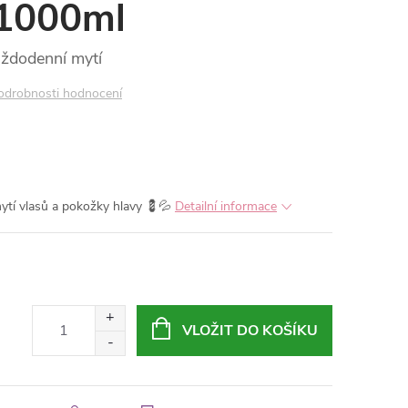
 1000ml
ždodenní mytí
odrobnosti hodnocení
tí vlasů a pokožky hlavy 💈💦
Detailní informace
VLOŽIT DO KOŠÍKU