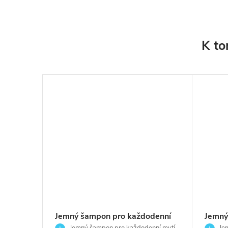
K to
sprchový
Jemný šampon pro každodenní
Jemný
 a
Jemný šampon pro každodenní mytí
Jem