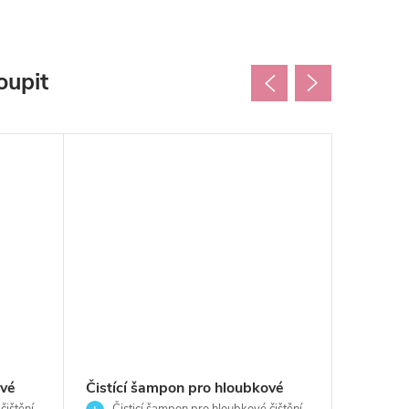
oupit
ové
Čistící šampon pro hloubkové
Čistící
čištění
Čisticí šampon pro hloubkové čištění
Čisti