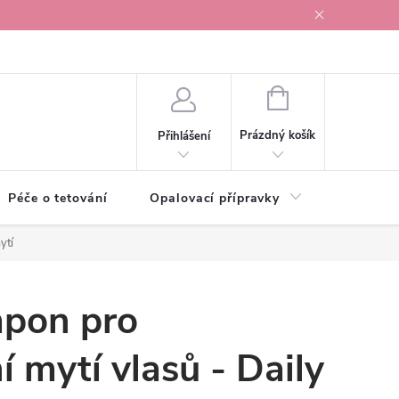
r v Ostravě
NÁKUPNÍ
KOŠÍK
Prázdný košík
Přihlášení
Péče o tetování
Opalovací přípravky
Vonné s
ytí
pon pro
 mytí vlasů - Daily