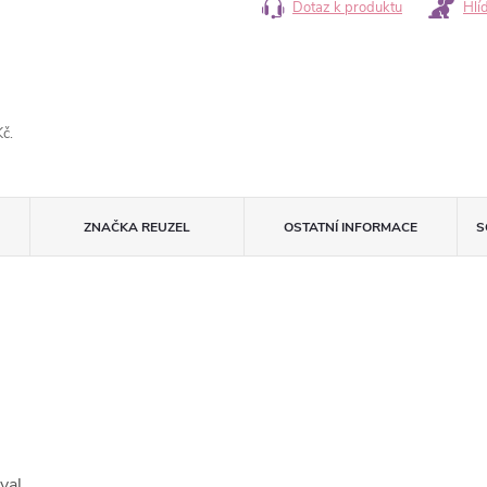
Dotaz k produktu
Hlí
č.
ZNAČKA
REUZEL
OSTATNÍ INFORMACE
S
val.