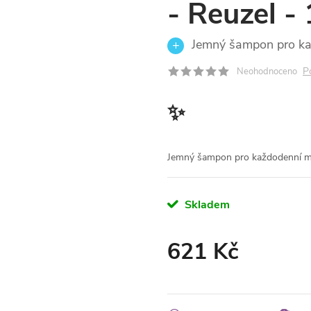
- Reuzel -
Jemný šampon pro ka
P
Neohodnoceno
✨
Jemný šampon pro každodenní my
Skladem
621 Kč
Měrná
cena: