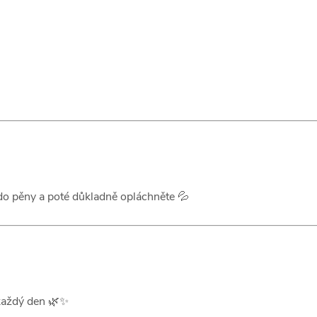
do pěny a poté důkladně opláchněte 💦
 každý den 🌿✨