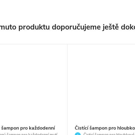
muto produktu doporučujeme ještě dok
 šampon pro každodenní
Čistící šampon pro hloubk
ný šampon pro každodenní mytí
Čisticí šampon pro hloubkové 