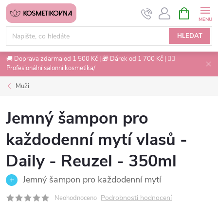
Přejít
NÁKUPNÍ
na
KOŠÍK
obsah
HLEDAT
🚚 Doprava zdarma od 1 500 Kč | 🎁 Dárek od 1 700 Kč | 💇‍♀️
Profesionální salonní kosmetika/
Muži
Jemný šampon pro
každodenní mytí vlasů -
Daily - Reuzel - 350ml
Jemný šampon pro každodenní mytí
Podrobnosti hodnocení
Neohodnoceno