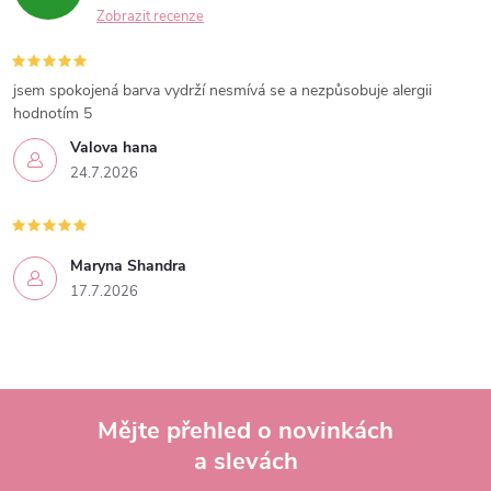
Zobrazit recenze
jsem spokojená barva vydrží nesmívá se a nezpůsobuje alergii
hodnotím 5
Valova hana
24.7.2026
Maryna Shandra
17.7.2026
Mějte přehled o novinkách
a slevách
Z