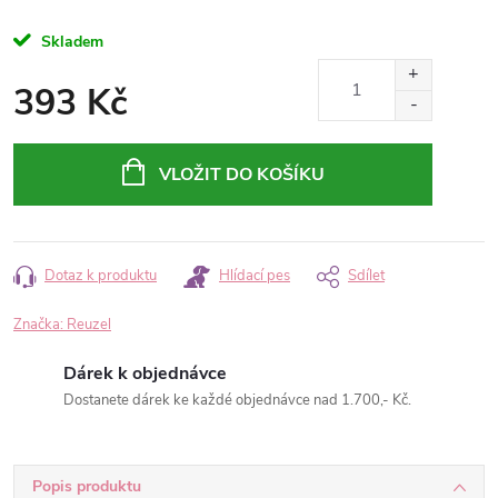
Skladem
393 Kč
Měrná
cena:
VLOŽIT DO KOŠÍKU
Dotaz k produktu
Hlídací pes
Sdílet
Značka:
Reuzel
Dárek k objednávce
Dostanete dárek ke každé objednávce nad 1.700,- Kč.
Popis produktu