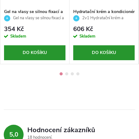
Gel na vlasy se silnou fixací a
Hydratační krém a kondicionér
leskem- Styling-American
na vousy 2v1-Holení a péče o
Gel na vlasy se silnou fixací a
2v1 Hydratační krém a
crew-100ml
vousy a knír-American crew-
leskem 100 ml
kondicionér na vousy 100 ml
354 Kč
606 Kč
100ml
Skladem
Skladem
DO KOŠÍKU
DO KOŠÍKU
Hodnocení zákazníků
5,0
18 hodnocení