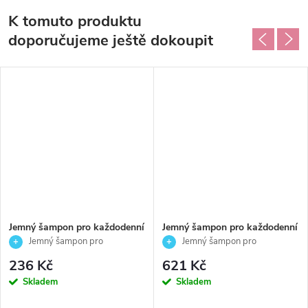
K tomuto produktu
doporučujeme ještě dokoupit
Jemný šampon pro každodenní
Jemný šampon pro každodenní
mytí vlasů - Daily - Reuzel -
mytí vlasů - Daily - Reuzel -
Jemný šampon pro
Jemný šampon pro
100ml
1000ml
každodenní mytí
každodenní mytí
236 Kč
621 Kč
Skladem
Skladem