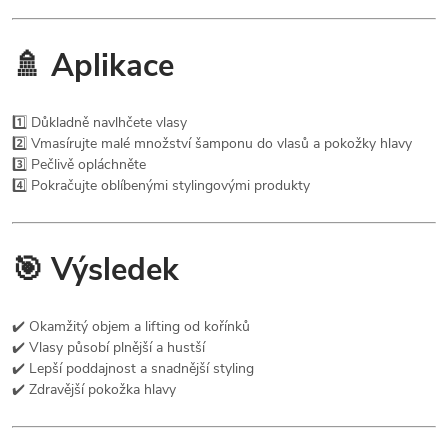
🚿 Aplikace
1️⃣ Důkladně navlhčete vlasy
2️⃣ Vmasírujte malé množství šamponu do vlasů a pokožky hlavy
3️⃣ Pečlivě opláchněte
4️⃣ Pokračujte oblíbenými stylingovými produkty
🎯 Výsledek
✔️ Okamžitý objem a lifting od kořínků
✔️ Vlasy působí plnější a hustší
✔️ Lepší poddajnost a snadnější styling
✔️ Zdravější pokožka hlavy