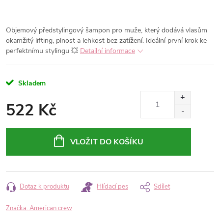
Objemový předstylingový šampon pro muže, který dodává vlasům
okamžitý lifting, plnost a lehkost bez zatížení. Ideální první krok ke
perfektnímu stylingu 💥
Detailní informace
Skladem
522 Kč
Měrná
cena:
VLOŽIT DO KOŠÍKU
Dotaz k produktu
Hlídací pes
Sdílet
Značka:
American crew