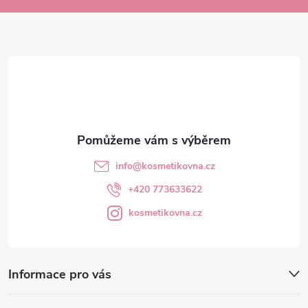
a
t
í
info
@
kosmetikovna.cz
+420 773633622
kosmetikovna.cz
Informace pro vás