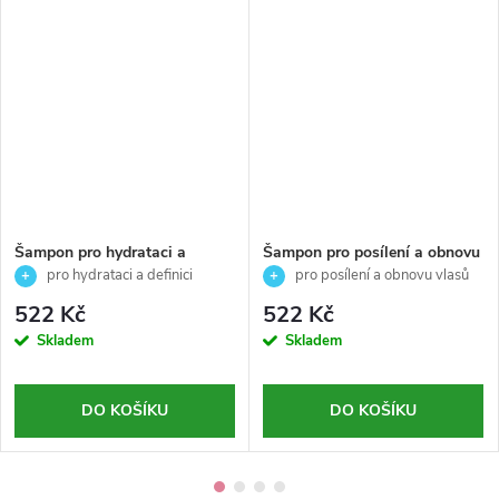
Šampon pro hydrataci a
Šampon pro posílení a obnovu
definici vlnitých a kudrnatých
vlasů - PRE - Styling -
pro hydrataci a definici
pro posílení a obnovu vlasů
vlasů- PRE - Styling -
American crew - 250ml
vlnitých a kudrnatých vlasů
522 Kč
522 Kč
American crew - 250ml
Skladem
Skladem
DO KOŠÍKU
DO KOŠÍKU