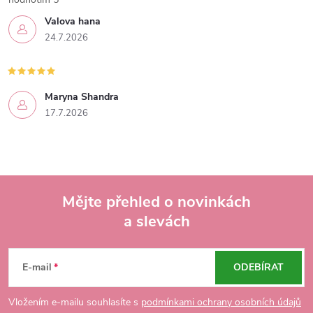
Valova hana
24.7.2026
Maryna Shandra
17.7.2026
Mějte přehled o novinkách
a slevách
Z
á
E-mail
ODEBÍRAT
p
Vložením e-mailu souhlasíte s
podmínkami ochrany osobních údajů