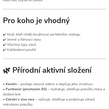
vlasů bez zbytečné zátěže.
Pro koho je vhodný
✔️ Muži, kteří chtějí dosáhnout perfektního stylingu
✔️ Jemné a řídnoucí vlasy
✔️ Všechny typy vlasů
✔️ Každodenní použití
🌿 Přírodní aktivní složení
•
Keratin
– posiluje vlasové vlákno a zlepšuje jeho strukturu
•
Panthenol (provitamin B5)
– hydratuje, zklidňuje pokožku hlavy a
dodává lesk
•
Extrakt z aloe vera
– vyživuje, zklidňuje a podporuje zdravý
mikrobiom pokožky