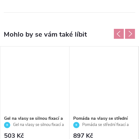
Gel na vlasy se silnou fixací a
Pomáda na vlasy se střední
leskem-Styling-American
fixací a matným vzhledem –
Gel na vlasy se silnou fixací a
Pomáda se střední fixací a
crew-250ml
pro jemné až normální vlasy -
leskem 250 ml
matným efektem
503 Kč
897 Kč
Fiber - Reuzel - 340 g