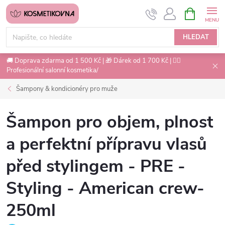
Přejít
NÁKUPNÍ
na
KOŠÍK
obsah
HLEDAT
🚚 Doprava zdarma od 1 500 Kč | 🎁 Dárek od 1 700 Kč | 💇‍♀️
Profesionální salonní kosmetika/
Šampony & kondicionéry pro muže
Šampon pro objem, plnost
a perfektní přípravu vlasů
před stylingem - PRE -
Styling - American crew-
250ml