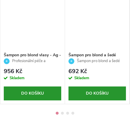
Šampon pro blond vlasy - Ag -
Šampon pro blond a šedé
Björk - 750ml
vlasy – neutralizace žlutých
Profesionální péče a
Šampon pro blond a šedé
tónů-Chromego silver-
neutralizace žlutých tónů pro
vlasy – neutralizace žlutých tónů a
956 Kč
692 Kč
AlterEgo-950ml
blond vlasy
chladný odstín
Skladem
Skladem
DO KOŠÍKU
DO KOŠÍKU