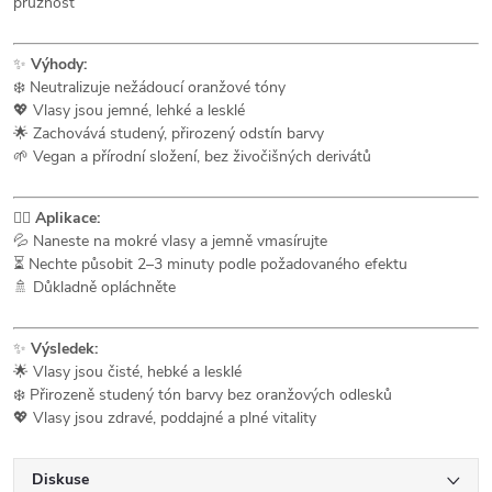
pružnost
✨
Výhody:
❄️ Neutralizuje nežádoucí oranžové tóny
💖 Vlasy jsou jemné, lehké a lesklé
🌟 Zachovává studený, přirozený odstín barvy
🌱 Vegan a přírodní složení, bez živočišných derivátů
💆‍♀️
Aplikace:
💦 Naneste na mokré vlasy a jemně vmasírujte
⏳ Nechte působit 2–3 minuty podle požadovaného efektu
🚿 Důkladně opláchněte
✨
Výsledek:
🌟 Vlasy jsou čisté, hebké a lesklé
❄️ Přirozeně studený tón barvy bez oranžových odlesků
💖 Vlasy jsou zdravé, poddajné a plné vitality
Diskuse