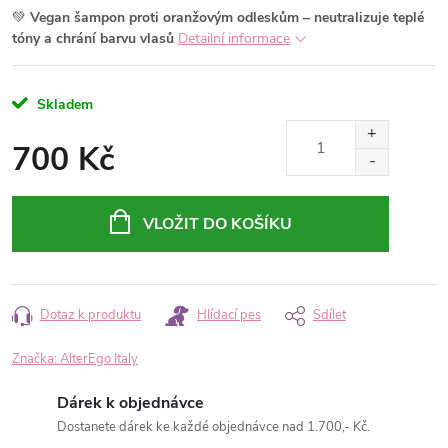
💚
Vegan šampon proti oranžovým odleskům – neutralizuje teplé
tóny a chrání barvu vlasů
Detailní informace
Skladem
700 Kč
Měrná
cena:
VLOŽIT DO KOŠÍKU
Dotaz k produktu
Hlídací pes
Sdílet
Značka:
AlterEgo Italy
Dárek k objednávce
Dostanete dárek ke každé objednávce nad 1.700,- Kč.