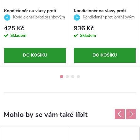
Kondicionér na vlasy proti
Kondicionér na vlasy proti
nechtěným oranžovým
nechtěným oranžovým
Kondicionér proti oranžovým
Kondicionér proti oranžovým
odleskům - Chromego anti
odleskům -Chromego anti
odleskům – neutralizace teplých
odleskům – neutralizace teplých
425 Kč
936 Kč
orange -AlterEgo - 200ml
orange -AlterEgo - 950ml
tónů a lesk vlasů
tónů, hebkost a lesk
Skladem
Skladem
DO KOŠÍKU
DO KOŠÍKU