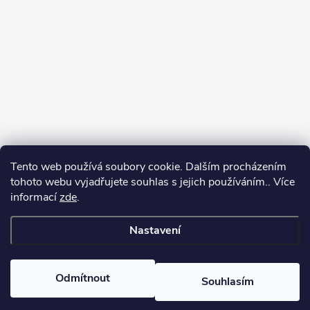
Tento web používá soubory cookie. Dalším procházením
tohoto webu vyjadřujete souhlas s jejich používáním.. Více
informací
zde
.
Sledovat na Instagramu
Nastavení
Copyright 2026
Kosmetikovna
. Všechna práva vyhrazena.
Odmítnout
Souhlasím
Vytvořil Shoptet