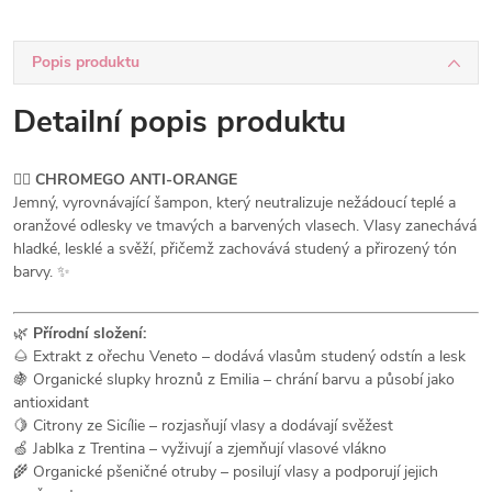
Popis produktu
Detailní popis produktu
💆‍♀️
CHROMEGO ANTI-ORANGE
Jemný, vyrovnávající šampon, který neutralizuje nežádoucí teplé a
oranžové odlesky ve tmavých a barvených vlasech. Vlasy zanechává
hladké, lesklé a svěží, přičemž zachovává studený a přirozený tón
barvy. ✨
🌿
Přírodní složení:
🌰 Extrakt z ořechu Veneto – dodává vlasům studený odstín a lesk
🍇 Organické slupky hroznů z Emilia – chrání barvu a působí jako
antioxidant
🍋 Citrony ze Sicílie – rozjasňují vlasy a dodávají svěžest
🍏 Jablka z Trentina – vyživují a zjemňují vlasové vlákno
🌾 Organické pšeničné otruby – posilují vlasy a podporují jejich