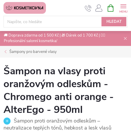
Přejít
NÁKUPNÍ
na
KOŠÍK
obsah
HLEDAT
🚚 Doprava zdarma od 1 500 Kč | 🎁 Dárek od 1 700 Kč | 💇‍♀️
Profesionální salonní kosmetika/
Šampony pro barvené vlasy
Šampon na vlasy proti
oranžovým odleskům -
Chromego anti orange -
AlterEgo - 950ml
Šampon proti oranžovým odleskům –
neutralizace teplých tónů, hebkost a lesk vlasů