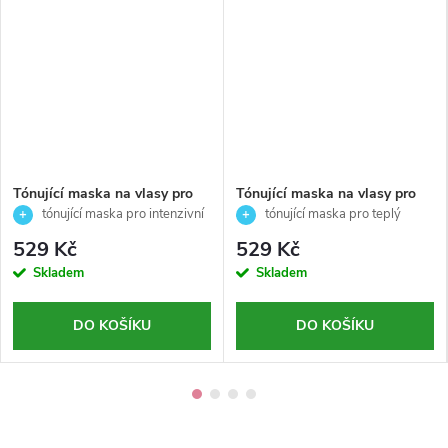
Tónující maska na vlasy pro
Tónující maska na vlasy pro
jasný růžový nádech (Pink
teplý korálový nádech ( Coral
tónující maska pro intenzivní
tónující maska pro teplý
050) - Nutri Color - Revlon
054) - Nutri Color - Revlon
růžový odstín (Pink) ✨
korálový nádech (Coral 054) ✨
529 Kč
529 Kč
Professional - 100ml
Professional - 100ml
Skladem
Skladem
DO KOŠÍKU
DO KOŠÍKU