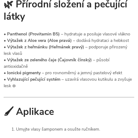
🌿 Přírodní složení a pečující
látky
•
Panthenol (Provitamin B5)
– hydratuje a posiluje vlasové vlákno
•
Výtažek z Aloe vera (Aloe pravá)
– dodává hydrataci a hebkost
•
Výtažek z heřmánku (Heřmánek pravý)
– podporuje přirozený
lesk vlasů
•
Výtažek ze zeleného čaje (Čajovník čínský)
– působí
antioxidačně
•
Ionické pigmenty
– pro rovnoměrný a jemný pastelový efekt
•
Vyhlazující pečující systém
– uzavírá vlasovou kutikulu a zvyšuje
lesk ❄️
🖌️ Aplikace
Umyjte vlasy šamponem a osušte ručníkem.