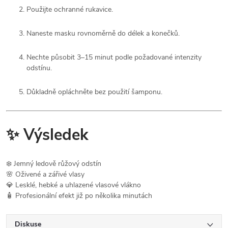
Použijte ochranné rukavice.
Naneste masku rovnoměrně do délek a konečků.
Nechte působit 3–15 minut podle požadované intenzity
odstínu.
Důkladně opláchněte bez použití šamponu.
✨ Výsledek
❄️ Jemný ledově růžový odstín
🌸 Oživené a zářivé vlasy
💎 Lesklé, hebké a uhlazené vlasové vlákno
🧴 Profesionální efekt již po několika minutách
Diskuse