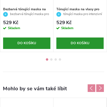
Bezbarvá tónující maska na
Tónující maska na vlasy pro
vlasy (clear) - Nutri Color -
intenzivní červeno-fialový
bezbarvá tónující maska pro
tónující maska pro intenzivní
Revlon Professional - 100ml
odstín( Purple red 500) - Nutri
lesk a intenzivní péči (Clear) ✨
červeno-fialový odstín (Purple
529 Kč
529 Kč
Color - Revlon Professional
Red 500) ✨
Skladem
Skladem
-100ml
DO KOŠÍKU
DO KOŠÍKU