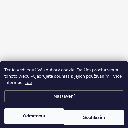
Tento web používá soubory cookie. Dalším procházením
tohoto webu vyjadřujete souhlas s jejich používáním.. Více
informací
zde
.
Sledovat na Instagramu
Nastavení
Copyright 2026
Kosmetikovna
. Všechna práva vyhrazena.
Odmítnout
Souhlasím
Vytvořil Shoptet