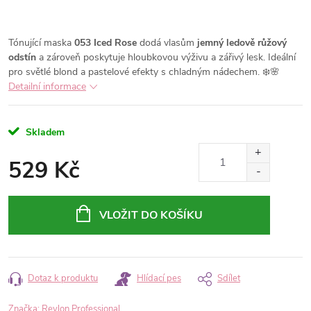
Tónující maska
053 Iced Rose
dodá vlasům
jemný ledově růžový
odstín
a zároveň poskytuje hloubkovou výživu a zářivý lesk. Ideální
pro světlé blond a pastelové efekty s chladným nádechem. ❄️🌸
Detailní informace
Skladem
529 Kč
Měrná
cena:
VLOŽIT DO KOŠÍKU
Dotaz k produktu
Hlídací pes
Sdílet
Značka:
Revlon Professional