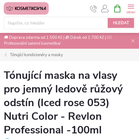
Přejít
NÁKUPNÍ
na
KOŠÍK
obsah
HLEDAT
🚚 Doprava zdarma od 1 500 Kč | 🎁 Dárek od 1 700 Kč | 💇‍♀️
Profesionální salonní kosmetika/
Tónující kondicionéry a masky
Tónující maska na vlasy
pro jemný ledově růžový
odstín (Iced rose 053)
Nutri Color - Revlon
Professional -100ml