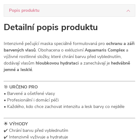
Popis produktu
Detailní popis produktu
Intenzivně pečující maska speciálně formulovaná pro
ochranu a záři
barvených vlasů
. Obohacena o exkluzivní
Aquamaris Complex
a
výživné rostlinné složky, které chrání barvu před vyblednutím,
dodávají vlasům
hloubkovou hydrataci
a zanechávají je
hedvábně
jemné a lesklé
.
🎯
URČENO PRO
• Barvené a ošetřené vlasy
• Profesionální i domácí péči
• Každého, kdo chce zachovat intenzitu a lesk barvy co nejdéle
🌟
VÝHODY
✔️ Chrání barvu před vyblednutím
✔️ Intenzivně vyživuje a hydratuje