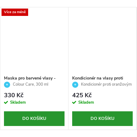
Více za méně
Maska pro barvené vlasy -
Kondicionér na vlasy proti
Colour care - Echosline -
nechtěným oranžovým
Colour Care, 300 ml
Kondicionér proti oranžovým
300ml
odleskům - Chromego anti
odleskům – neutralizace teplých
330 Kč
425 Kč
orange -AlterEgo - 200ml
tónů a lesk vlasů
Skladem
Skladem
DO KOŠÍKU
DO KOŠÍKU