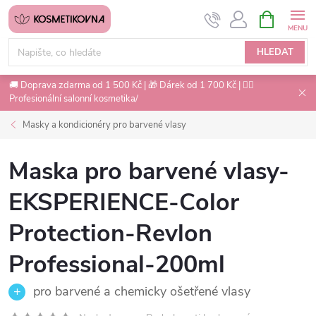
Přejít
NÁKUPNÍ
na
KOŠÍK
obsah
HLEDAT
🚚 Doprava zdarma od 1 500 Kč | 🎁 Dárek od 1 700 Kč | 💇‍♀️
Profesionální salonní kosmetika/
Masky a kondicionéry pro barvené vlasy
Maska pro barvené vlasy-
EKSPERIENCE-Color
Protection-Revlon
Professional-200ml
pro barvené a chemicky ošetřené vlasy