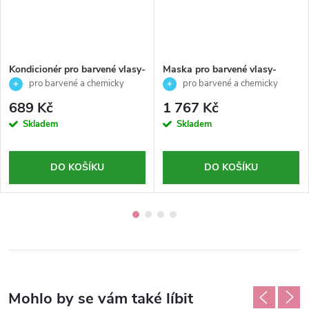
Kondicionér pro barvené vlasy-
Maska pro barvené vlasy-
EKSPERIENCE-Color
EKSPERIENCE-Color
pro barvené a chemicky
pro barvené a chemicky
Protection- Revlon
Protection-Revlon
ošetřené vlasy
ošetřené vlasy
689 Kč
1 767 Kč
Professional-200ml
Professional-500ml
Skladem
Skladem
DO KOŠÍKU
DO KOŠÍKU