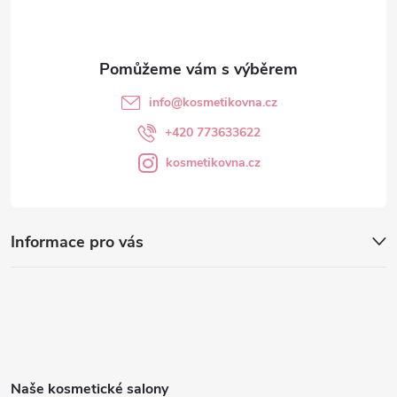
í
info
@
kosmetikovna.cz
+420 773633622
kosmetikovna.cz
Informace pro vás
Naše kosmetické salony