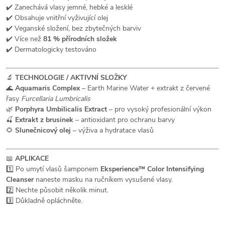
✔️ Zanechává vlasy jemné, hebké a lesklé
✔️ Obsahuje vnitřní vyživující olej
✔️ Veganské složení, bez zbytečných barviv
✔️ Více než
81 % přírodních složek
✔️ Dermatologicky testováno
🔬
TECHNOLOGIE / AKTIVNÍ SLOŽKY
🌊
Aquamaris Complex
– Earth Marine Water + extrakt z červené
řasy
Furcellaria Lumbricalis
🌿
Porphyra Umbilicalis Extract
– pro vysoký profesionální výkon
🍒
Extrakt z brusinek
– antioxidant pro ochranu barvy
🌻
Slunečnicový olej
– výživa a hydratace vlasů
📖
APLIKACE
1️⃣ Po umytí vlasů šamponem
Eksperience™ Color Intensifying
Cleanser
naneste masku na ručníkem vysušené vlasy.
2️⃣ Nechte působit několik minut.
3️⃣ Důkladně opláchněte.